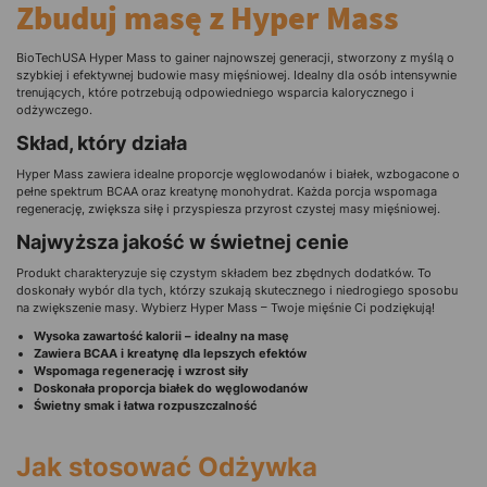
Zbuduj masę z Hyper Mass
BioTechUSA Hyper Mass to gainer najnowszej generacji, stworzony z myślą o
szybkiej i efektywnej budowie masy mięśniowej. Idealny dla osób intensywnie
trenujących, które potrzebują odpowiedniego wsparcia kalorycznego i
odżywczego.
Skład, który działa
Hyper Mass zawiera idealne proporcje węglowodanów i białek, wzbogacone o
pełne spektrum BCAA oraz kreatynę monohydrat. Każda porcja wspomaga
regenerację, zwiększa siłę i przyspiesza przyrost czystej masy mięśniowej.
Najwyższa jakość w świetnej cenie
Produkt charakteryzuje się czystym składem bez zbędnych dodatków. To
doskonały wybór dla tych, którzy szukają skutecznego i niedrogiego sposobu
na zwiększenie masy. Wybierz Hyper Mass – Twoje mięśnie Ci podziękują!
Wysoka zawartość kalorii – idealny na masę
Zawiera BCAA i kreatynę dla lepszych efektów
Wspomaga regenerację i wzrost siły
Doskonała proporcja białek do węglowodanów
Świetny smak i łatwa rozpuszczalność
Jak stosować Odżywka