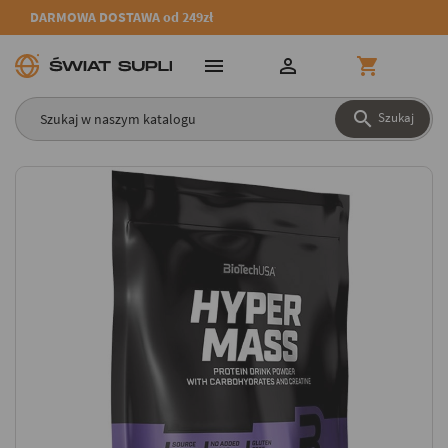
DARMOWA DOSTAWA od 249zł




Szukaj