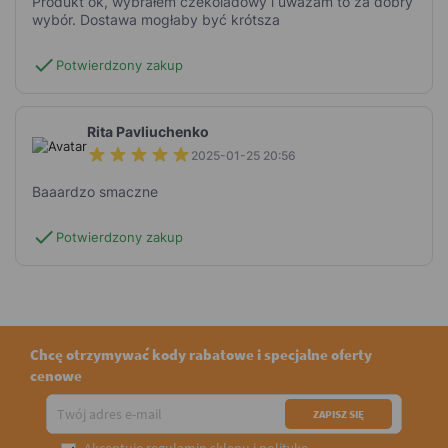
Produkt ok, wybrałem czekoladowy i uważam to za dobry
wybór. Dostawa mogłaby być krótsza
check
Potwierdzony zakup
Rita Pavliuchenko
2025-01-25 20:56
Baaardzo smaczne
check
Potwierdzony zakup
Chcę otrzymywać kody rabatowe i specjalne oferty
cenowe
Akceptuję
regulamin sklepu
i
politykę