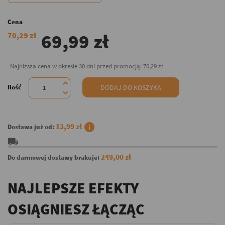
Cena
69,99 zł
70,29 zł
Najniższa cena w okresie 30 dni przed promocją:
70,29 zł
Ilość
DODAJ DO KOSZYKA
info
13,99 zł
Dostawa już od:
local_shipping
249,00 zł
Do darmowej dostawy brakuje:
NAJLEPSZE EFEKTY
OSIĄGNIESZ ŁĄCZĄC