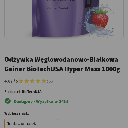
Odżywka Węglowodanowo-Białkowa
Gainer BioTechUSA Hyper Mass 1000g
4.67 / 5
6 opinii
Producent:
BioTechUSA
check_circle
Dostępny - Wysyłka w 24h!
Wybierz smak: