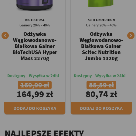
BIOTECHUSA
SCITEC NUTRITION
Gainery 20% - 40%
Gainery 20% - 40%
Odżywka
Odżywka


Węglowodanowo-
Węglowodanowo-
Białkowa Gainer
Białkowa Gainer
BioTechUSA Hyper
Scitec Nutrition
Mass 2270g
Jumbo 1320g
Dostępny - Wysyłka w 24h!
Dostępny - Wysyłka w 24h!
169,99 zł
85,59 zł
164,99 zł
80,74 zł
DODAJ DO KOSZYKA
DODAJ DO KOSZYKA
NAJLEPSZE EFEKTY