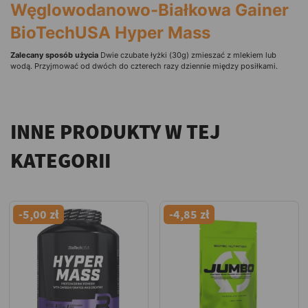
Węglowodanowo-Białkowa Gainer
BioTechUSA Hyper Mass
Zalecany sposób użycia
Dwie czubate łyżki (30g) zmieszać z mlekiem lub
wodą. Przyjmować od dwóch do czterech razy dziennie między posiłkami.
INNE PRODUKTY W TEJ
KATEGORII
-5,00 zł
-4,85 zł