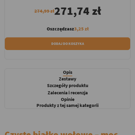
271,74 zł
274,99 zł
Oszczędzasz
3,25 zł
DODAJ DO KOSZYKA
Opis
Zestawy
Szczegóły produktu
Zalecenia i recenzja
Opinie
Produkty z tej samej kategorii
Czyste białko wołowe – moc