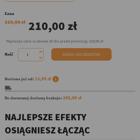
Cena
210,00 zł
219,99 zł
Najniższa cena w okresie 30 dni przed promocją:
219,99 zł
Ilość
DODAJ DO KOSZYKA
info
13,99 zł
Dostawa już od:
local_shipping
249,00 zł
Do darmowej dostawy brakuje:
NAJLEPSZE EFEKTY
OSIĄGNIESZ ŁĄCZĄC