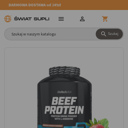
DARMOWA DOSTAWA od 249zł




Szukaj