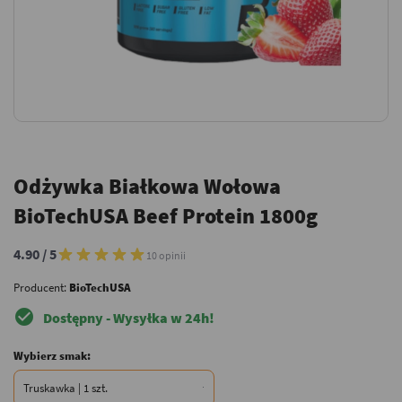
Odżywka Białkowa Wołowa
BioTechUSA Beef Protein 1800g
4.90 / 5
10 opinii
Producent:
BioTechUSA
check_circle
Dostępny - Wysyłka w 24h!
Wybierz smak: