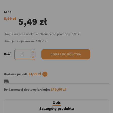
Cena
5,49 zł
5,99 zł
Najniższa cena w okresie 30 dni przed promocją:
5,99 zł
Kaucja za opakowanie: +0,50 zł
Ilość
DODAJ DO KOSZYKA
info
13,99 zł
Dostawa już od:
local_shipping
249,00 zł
Do darmowej dostawy brakuje:
Opis
Szczegóły produktu