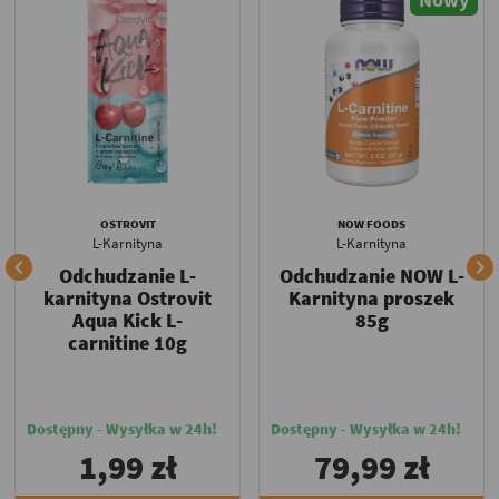
OSTROVIT
NOW FOODS
L-Karnityna
L-Karnityna


Odchudzanie L-
Odchudzanie NOW L-
karnityna Ostrovit
Karnityna proszek
Aqua Kick L-
85g
carnitine 10g
Dostępny - Wysyłka w 24h!
Dostępny - Wysyłka w 24h!
1,99 zł
79,99 zł