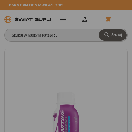
DARMOWA DOSTAWA od 249zł




Szukaj