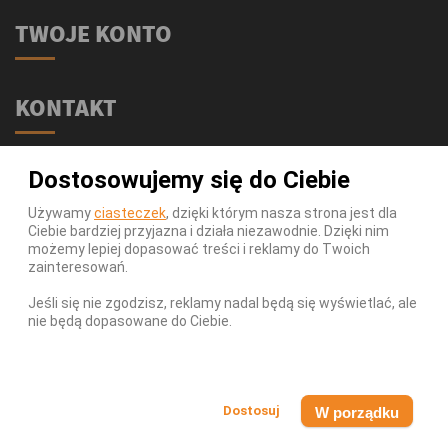
TWOJE KONTO
KONTAKT
Świat Supli - Suplementy i odżywki
Dostosowujemy się do Ciebie
ul. Stołeczna 2/lok 102
15-879 Białystok
Używamy
ciasteczek
, dzięki którym nasza strona jest dla
Ciebie bardziej przyjazna i działa niezawodnie. Dzięki nim
539 111 590
Telefon:
możemy lepiej dopasować treści i reklamy do Twoich
Infolinia:
Pn-Pt 9-17
zainteresowań.
info@swiatsupli.pl
E-mail:
Jeśli się nie zgodzisz, reklamy nadal będą się wyświetlać, ale
nie będą dopasowane do Ciebie.
© Copyright 2026 Świat Supli - Suplementy i odżywki. All
Rights Reserved.
W porządku