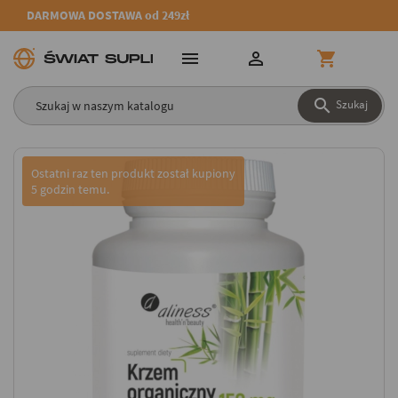
DARMOWA DOSTAWA od 249zł




Szukaj
Ostatni raz ten produkt został kupiony
5 godzin temu.