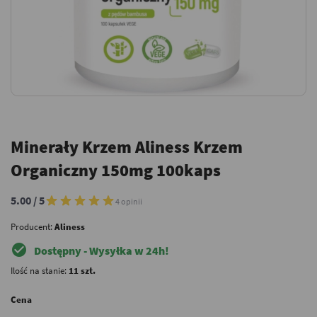
Minerały Krzem Aliness Krzem
Organiczny 150mg 100kaps
5.00 / 5
4 opinii
Producent:
Aliness
check_circle
Dostępny - Wysyłka w 24h!
Ilość na stanie:
11 szt.
Cena