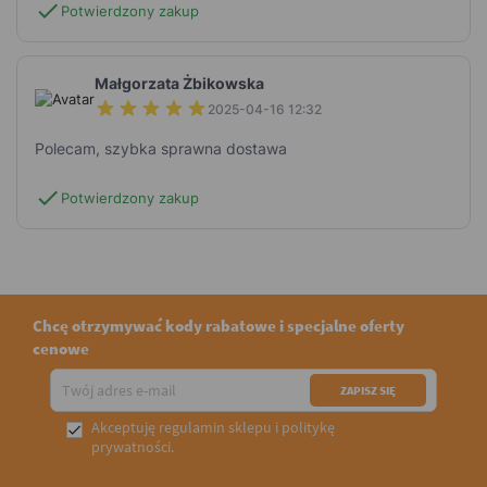
check
Potwierdzony zakup
Małgorzata Żbikowska
2025-04-16 12:32
Polecam, szybka sprawna dostawa
check
Potwierdzony zakup
Chcę otrzymywać kody rabatowe i specjalne oferty
cenowe
Akceptuję
regulamin sklepu
i
politykę

prywatności
.