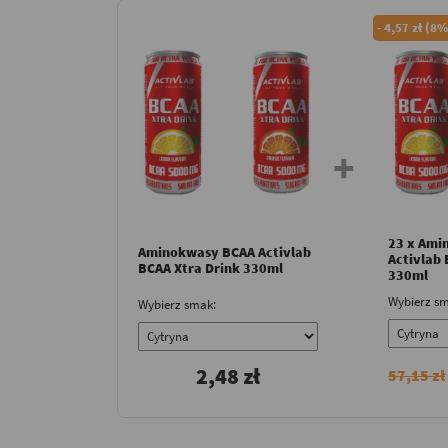
-
4,57 zł (8%
23 x Ami
Aminokwasy BCAA Activlab
Activlab 
BCAA Xtra Drink 330ml
330ml
Wybierz sm
Wybierz smak:
2,48 zł
57,15 zł