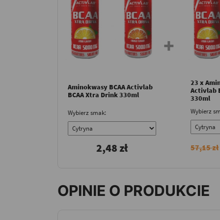
23 x Ami
Aminokwasy BCAA Activlab
Activlab 
BCAA Xtra Drink 330ml
330ml
Wybierz sm
Wybierz smak:
2,48 zł
57,15 zł
OPINIE O PRODUKCIE