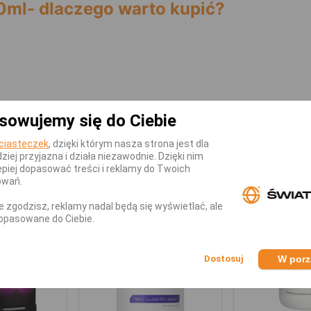
30ml- dlaczego warto kupić?
sowujemy się do Ciebie
ciasteczek
, dzięki którym nasza strona jest dla
dziej przyjazna i działa niezawodnie. Dzięki nim
KATEGORII
piej dopasować treści i reklamy do Twoich
owań.
nie zgodzisz, reklamy nadal będą się wyświetlać, ale
opasowane do Ciebie.
W por