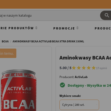

RIE PRODUKTÓW
PROMOCJE
PRODUC
BCAA
AMINOKWASY BCAA ACTIVLAB BCAA XTRA DRINK 330ML
Aminokwasy BCAA Act
5.00 / 5
17 opinii
Producent:
ActivLab
check_circle
Dostępny - Wysyłka w 24
Wybierz smak: