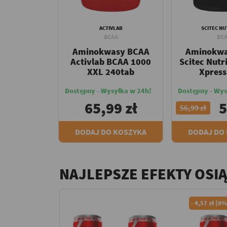
ACTIVLAB
SCITEC NU
BCAA
BC
Aminokwasy BCAA
Aminokwa
Activlab BCAA 1000
Scitec Nutr
XXL 240tab
Xpress
Dostępny - Wysyłka w 24h!
Dostępny - Wys
65,99 zł
5
56,99 zł
DODAJ DO KOSZYKA
DODAJ DO
NAJLEPSZE EFEKTY OSI
-
4,57 zł (8%