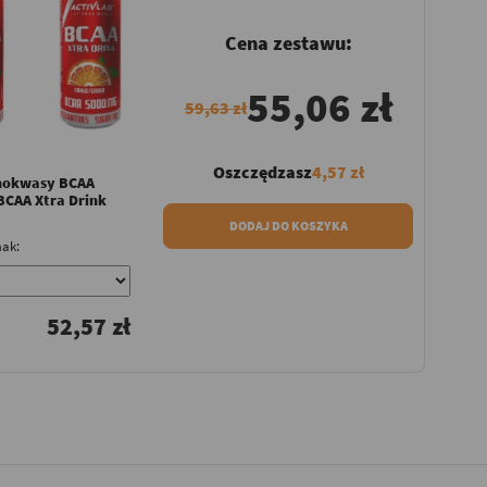
Cena zestawu:
55,06 zł
59,63 zł
Oszczędzasz
4,57 zł
nokwasy BCAA
BCAA Xtra Drink
DODAJ DO KOSZYKA
ak:
52,57 zł