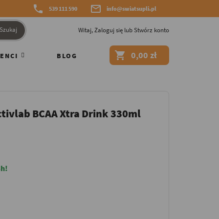


539 111 590
info@swiatsupli.pl
Szukaj
Witaj,
Zaloguj się
lub
Stwórz konto

0,00 zł
ENCI
BLOG
ivlab BCAA Xtra Drink 330ml
h!