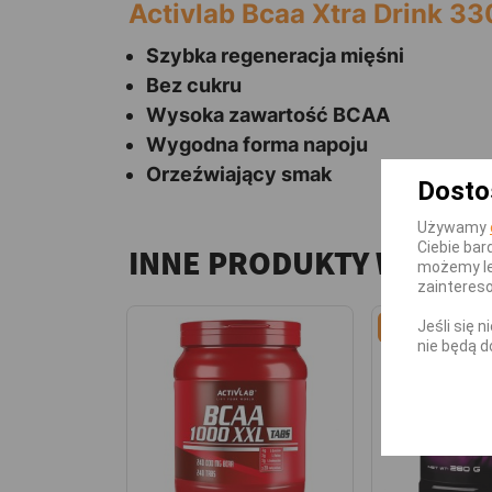
Activlab Bcaa Xtra Drink 3
Szybka regeneracja mięśni
Bez cukru
Wysoka zawartość BCAA
Wygodna forma napoju
Orzeźwiający smak
Dosto
Używamy
Ciebie bar
INNE PRODUKTY W TEJ 
możemy le
zainteres
-2,85 zł
Jeśli się 
nie będą d