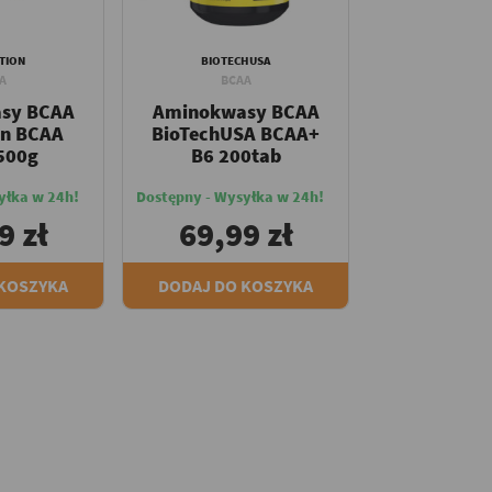
TION
BIOTECHUSA
A
BCAA
sy BCAA
Aminokwasy BCAA
on BCAA
BioTechUSA BCAA+
 500g
B6 200tab
yłka w 24h!
Dostępny - Wysyłka w 24h!
9 zł
69,99 zł
 KOSZYKA
DODAJ DO KOSZYKA