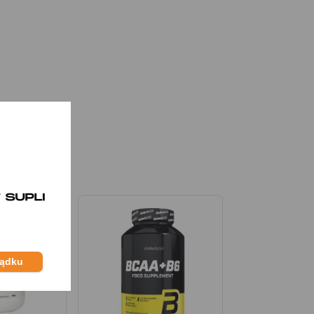
ządku