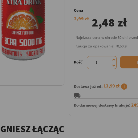
Cena
2,48 zł
2,99 zł
Najniższa cena w okresie 30 dni prze
Kaucja za opakowanie: +0,50 zł
Ilość
info
13,99 zł
Dostawa już od:
local_shipping
249
Do darmowej dostawy brakuje:
ĄGNIESZ ŁĄCZĄC