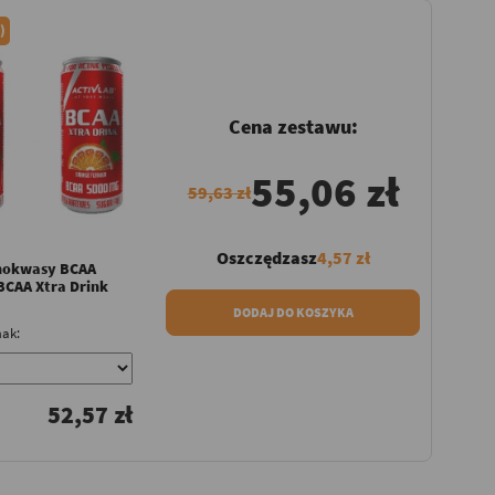
)
Cena zestawu:
55,06 zł
59,63 zł
Oszczędzasz
4,57 zł
nokwasy BCAA
BCAA Xtra Drink
DODAJ DO KOSZYKA
ak:
52,57 zł