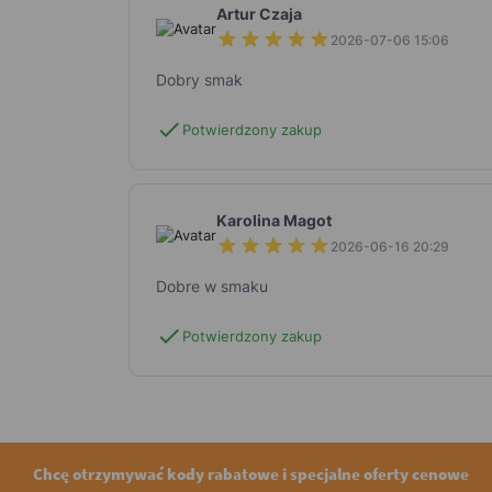
Artur Czaja
2026-07-06 15:06
Dobry smak
check
Potwierdzony zakup
Karolina Magot
2026-06-16 20:29
Dobre w smaku
check
Potwierdzony zakup
Chcę otrzymywać kody rabatowe i specjalne oferty cenowe