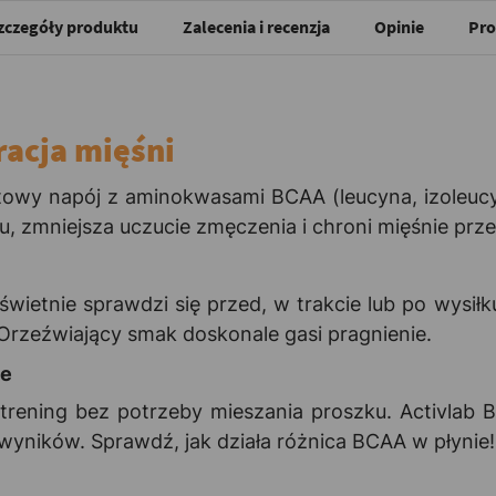
zczegóły produktu
Zalecenia i recenzja
Opinie
Pro
acja mięśni
owy napój z aminokwasami BCAA (leucyna, izoleucyna,
u, zmniejsza uczucie zmęczenia i chroni mięśnie prz
wietnie sprawdzi się przed, w trakcie lub po wysił
 Orzeźwiający smak doskonale gasi pragnienie.
ce
y trening bez potrzeby mieszania proszku. Activlab
 wyników. Sprawdź, jak działa różnica BCAA w płynie!