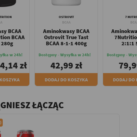
TRITION
OSTROVIT
7 NUTRI
AA
BCAA
BCA
sy BCAA
Aminokwasy BCAA
Aminokwa
ition BCAA
Ostrovit True Tast
7Nutriti
 280g
BCAA 8-1-1 400g
2:1:1
yłka w 24h!
Dostępny - Wysyłka w 24h!
Dostępny - Wys
4,14 zł
42,99 zł
79,9
 KOSZYKA
DODAJ DO KOSZYKA
DODAJ DO
ĄGNIESZ ŁĄCZĄC
)