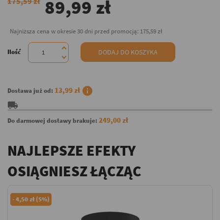
89,99 zł
175,59 zł
Najniższa cena w okresie 30 dni przed promocją:
175,59 zł
Ilość
DODAJ DO KOSZYKA
info
13,99 zł
Dostawa już od:
local_shipping
249,00 zł
Do darmowej dostawy brakuje:
NAJLEPSZE EFEKTY
OSIĄGNIESZ ŁĄCZĄC
-
4,50 zł (5%)