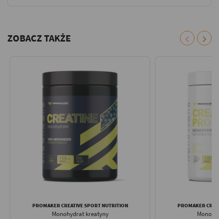
ZOBACZ TAKŻE
chevron_left
chevron_right
PROMAKER CREATIVE SPORT NUTRITION
PROMAKER CREAT
Monohydrat kreatyny
Monohyd