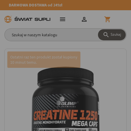
DARMOWA DOSTAWA od 249zł




Szukaj