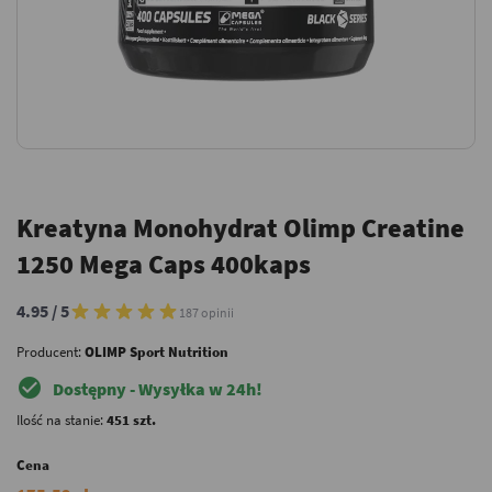
Kreatyna Monohydrat Olimp Creatine
1250 Mega Caps 400kaps
4.95 / 5
187 opinii
Producent:
OLIMP Sport Nutrition
check_circle
Dostępny - Wysyłka w 24h!
Ilość na stanie:
451 szt.
Cena