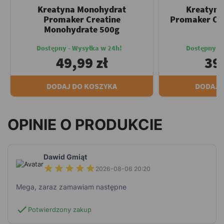
Kreatyna Monohydrat
Kreatyna
Promaker Creatine
Promaker Cre
Monohydrate 500g
Dostępny - Wysyłka w 24h!
Dostępny -
49,99 zł
39,
DODAJ DO KOSZYKA
DODAJ 
OPINIE O PRODUKCIE
Dawid Gmiąt
2026-08-06 20:20
Mega, zaraz zamawiam następne
check
Potwierdzony zakup