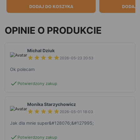
DODAJ DO KOSZYKA
DODAJ 
OPINIE O PRODUKCIE
Michal Dziuk
2026-05-23 20:53
Ok polecam
check
Potwierdzony zakup
Monika Starzychowicz
2026-05-01 18:03
Jak dla mnie super&#128076;&#127995;
check
Potwierdzony zakup