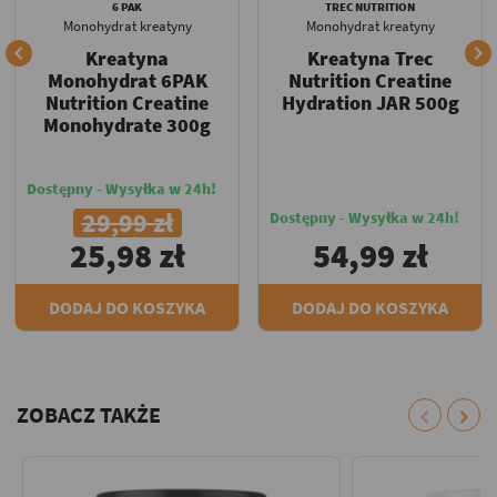
6 PAK
TREC NUTRITION
Monohydrat kreatyny
Monohydrat kreatyny


Kreatyna
Kreatyna Trec
Monohydrat 6PAK
Nutrition Creatine
Nutrition Creatine
Hydration JAR 500g
Monohydrate 300g
Dostępny - Wysyłka w 24h!
29,99 zł
Dostępny - Wysyłka w 24h!
25,98 zł
54,99 zł
DODAJ DO KOSZYKA
DODAJ DO KOSZYKA
ZOBACZ TAKŻE
chevron_left
chevron_right