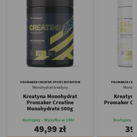
PROMAKER CREATIVE SPORT NUTRITION
PROMAKER CREAT
Monohydrat kreatyny
Monohyd
Kreatyna Monohydrat
Kreatyna
Promaker Creatine
Promaker Cre
Monohydrate 500g
Dostępny - Wysyłka w 24h!
Dostępny - 
49,99 zł
39,