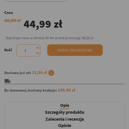
Cena
44,99 zł
80,59 zł
Najniższa cena w okresie 30 dni przed promocją:
80,59 zł
Ilość
DODAJ DO KOSZYKA
info
13,99 zł
Dostawa już od:
local_shipping
249,00 zł
Do darmowej dostawy brakuje:
Opis
Szczegóły produktu
Zalecenia i recenzja
Opinie