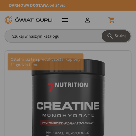
DARMOWA DOSTAWA od 249zł




Szukaj
Ostatni raz ten produkt został kupiony
11 godzin temu.