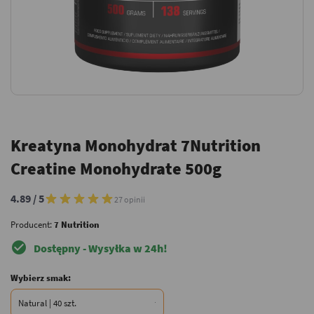
Kreatyna Monohydrat 7Nutrition
Creatine Monohydrate 500g
4.89 / 5
27 opinii
Producent:
7 Nutrition
check_circle
Dostępny - Wysyłka w 24h!
Wybierz smak: