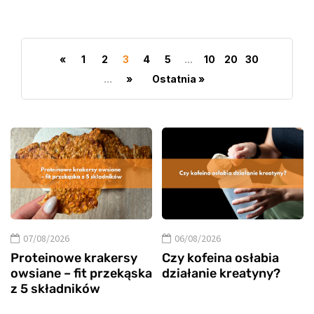
«
1
2
3
4
5
...
10
20
30
...
»
Ostatnia »
07/08/2026
06/08/2026
Proteinowe krakersy
Czy kofeina osłabia
owsiane – fit przekąska
działanie kreatyny?
z 5 składników