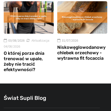
03/08/2026
Aktualizacja:
31/07/2026
04/08/2026
Niskowęglowodanowy
chlebek orzechowy -
O której porze dnia
wytrawna fit focaccia
trenować w upale,
żeby nie tracić
efektywności?
Świat Supli Blog