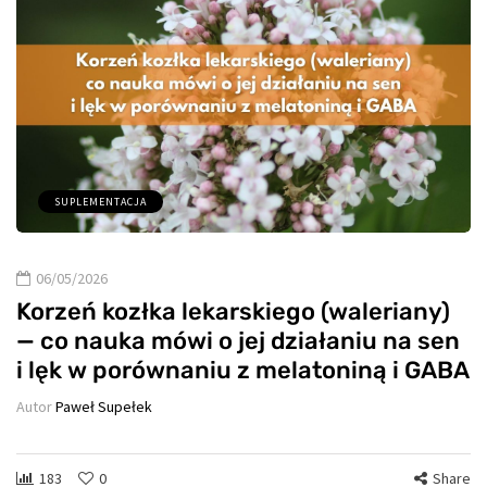
SUPLEMENTACJA
06/05/2026
Korzeń kozłka lekarskiego (waleriany)
— co nauka mówi o jej działaniu na sen
i lęk w porównaniu z melatoniną i GABA
Autor
Paweł Supełek
183
0
Share