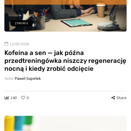
ZDROWIE
12/05/2026
Kofeina a sen — jak późna
przedtreningówka niszczy regenerację
nocną i kiedy zrobić odcięcie
Autor
Paweł Supełek
140
0
Share