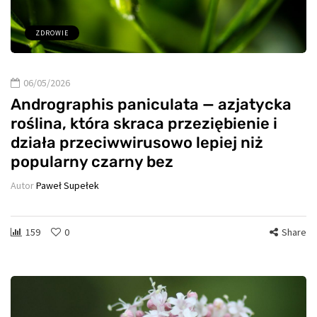
ZDROWIE
06/05/2026
Andrographis paniculata — azjatycka
roślina, która skraca przeziębienie i
działa przeciwwirusowo lepiej niż
popularny czarny bez
Autor
Paweł Supełek
159
0
Share