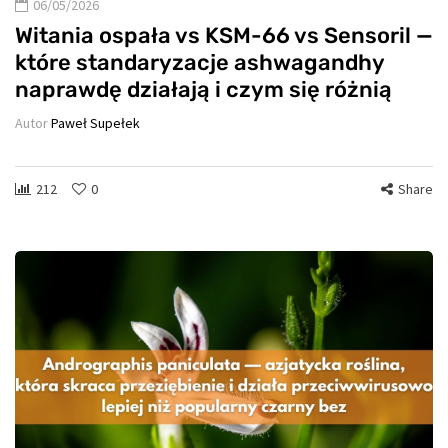
06/05/2026
Witania ospała vs KSM-66 vs Sensoril —
które standaryzacje ashwagandhy
naprawdę działają i czym się różnią
Autor
Paweł Supełek
212
0
Share