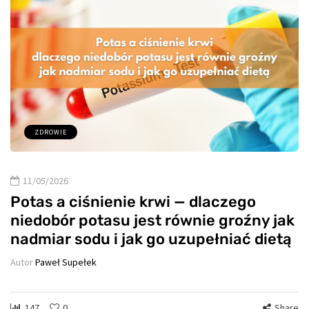
ZDROWIE
11/05/2026
Potas a ciśnienie krwi — dlaczego
niedobór potasu jest równie groźny jak
nadmiar sodu i jak go uzupełniać dietą
Autor
Paweł Supełek
147
0
Share