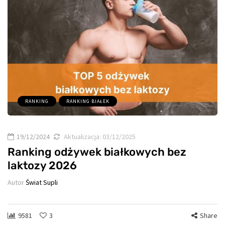
RANKING
RANKING BIAŁEK
19/12/2024
Aktualizacja:
03/12/2025
Ranking odżywek białkowych bez
laktozy 2026
Autor
Świat Supli
9581
3
Share