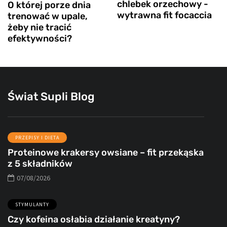
chlebek orzechowy -
O której porze dnia
wytrawna fit focaccia
trenować w upale,
żeby nie tracić
efektywności?
Świat Supli Blog
PRZEPISY I DIETA
Proteinowe krakersy owsiane – fit przekąska
z 5 składników
07/08/2026
STYMULANTY
Czy kofeina osłabia działanie kreatyny?