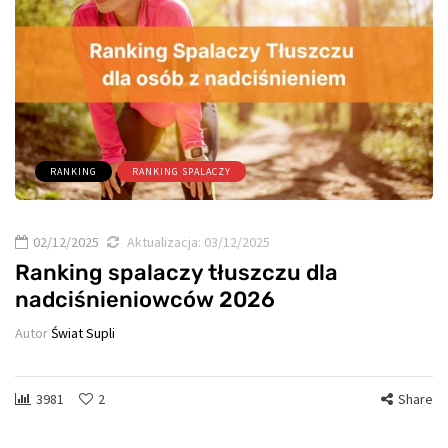
RANKING
RANKING SPALACZY
02/12/2025
Aktualizacja:
03/12/2025
Ranking spalaczy tłuszczu dla
nadciśnieniowców 2026
Autor
Świat Supli
3981
2
Share