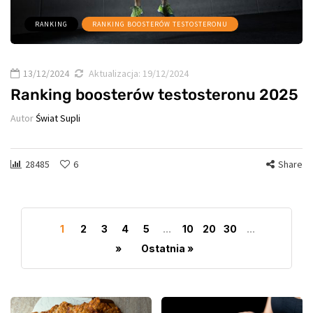
RANKING
RANKING BOOSTERÓW TESTOSTERONU
13/12/2024
Aktualizacja:
19/12/2024
Ranking boosterów testosteronu 2025
Autor
Świat Supli
28485
6
Share
1
2
3
4
5
...
10
20
30
...
»
Ostatnia »