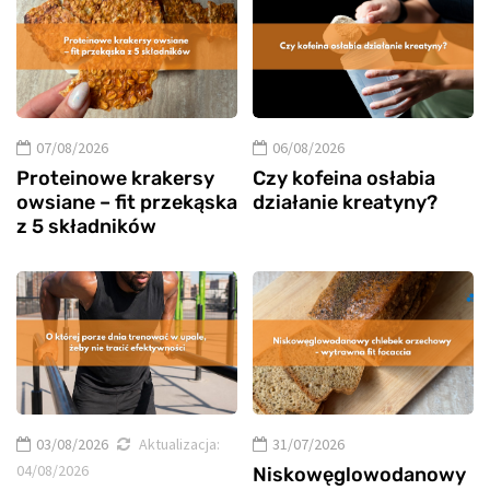
07/08/2026
06/08/2026
Proteinowe krakersy
Czy kofeina osłabia
owsiane – fit przekąska
działanie kreatyny?
z 5 składników
03/08/2026
Aktualizacja:
31/07/2026
04/08/2026
Niskowęglowodanowy