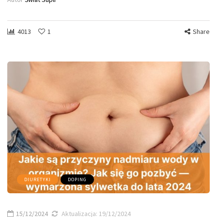
4013
1
Share
DIURETYKI
DOPING
15/12/2024
Aktualizacja:
19/12/2024