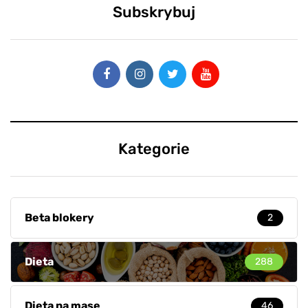
Subskrybuj
Kategorie
Beta blokery
2
Dieta
288
Dieta na masę
46