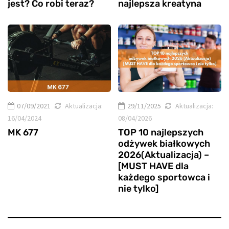
jest? Co robi teraz?
najlepsza kreatyna
07/09/2021
Aktualizacja:
29/11/2025
Aktualizacja:
16/04/2024
08/04/2026
MK 677
TOP 10 najlepszych
odżywek białkowych
2026(Aktualizacja) –
[MUST HAVE dla
każdego sportowca i
nie tylko]