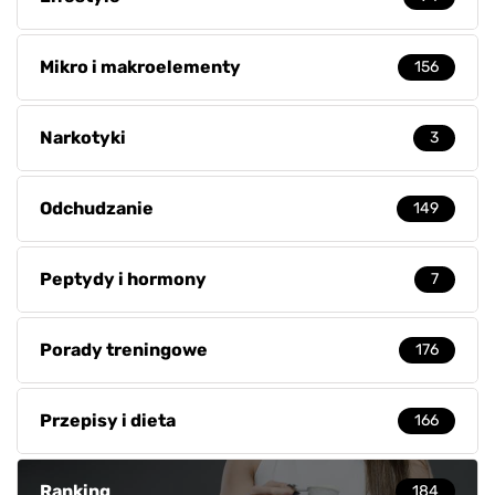
Mikro i makroelementy
156
Narkotyki
3
Odchudzanie
149
Peptydy i hormony
7
Porady treningowe
176
Przepisy i dieta
166
Ranking
184