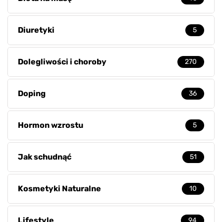
Diuretyki
5
Dolegliwości i choroby
270
Doping
36
Hormon wzrostu
5
Jak schudnąć
51
Kosmetyki Naturalne
10
Lifestyle
94