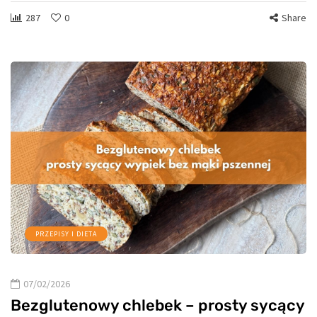
287
0
Share
PRZEPISY I DIETA
07/02/2026
Bezglutenowy chlebek – prosty sycący