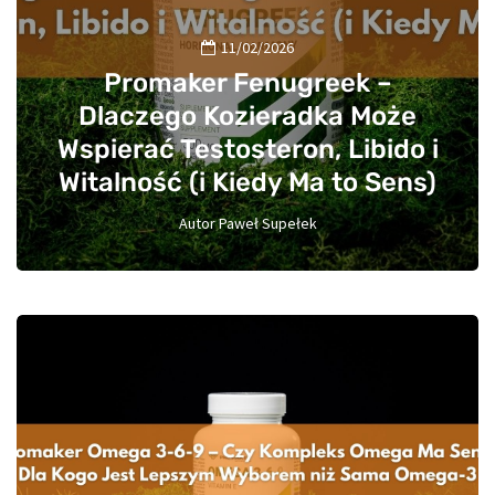
11/02/2026
Promaker Fenugreek –
Dlaczego Kozieradka Może
Wspierać Testosteron, Libido i
Witalność (i Kiedy Ma to Sens)
Autor
Paweł Supełek
0