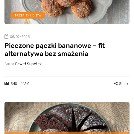
PRZEPISY I DIETA
06/02/2026
Pieczone pączki bananowe – fit
alternatywa bez smażenia
Autor
Paweł Supełek
348
0
Share