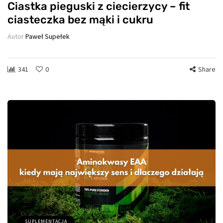
Ciastka pieguski z ciecierzycy – fit
ciasteczka bez mąki i cukru
Autor
Paweł Supełek
341
0
Share
SUPLEMENTACJA