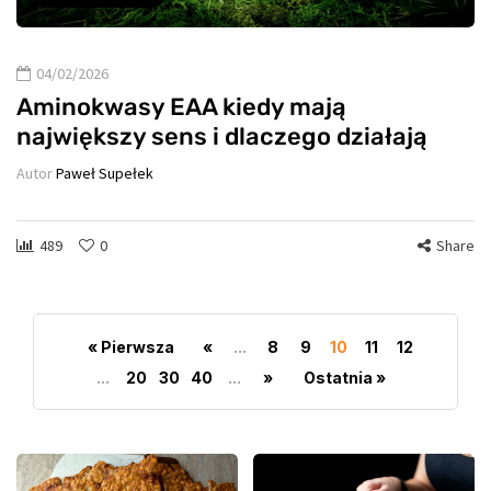
04/02/2026
Aminokwasy EAA kiedy mają
największy sens i dlaczego działają
Autor
Paweł Supełek
489
0
Share
« Pierwsza
«
...
8
9
10
11
12
...
20
30
40
...
»
Ostatnia »