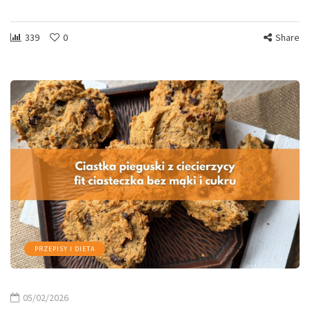
339
0
Share
PRZEPISY I DIETA
05/02/2026