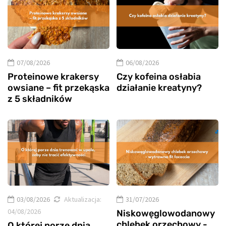
07/08/2026
06/08/2026
Proteinowe krakersy
Czy kofeina osłabia
owsiane – fit przekąska
działanie kreatyny?
z 5 składników
03/08/2026
Aktualizacja:
31/07/2026
04/08/2026
Niskowęglowodanowy
chlebek orzechowy -
O której porze dnia