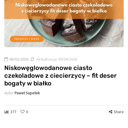
PRZEPISY I DIETA
06/02/2026
Aktualizacja:
09/04/2026
Niskowęglowodanowe ciasto
czekoladowe z ciecierzycy – fit deser
bogaty w białko
Autor
Paweł Supełek
377
0
Share