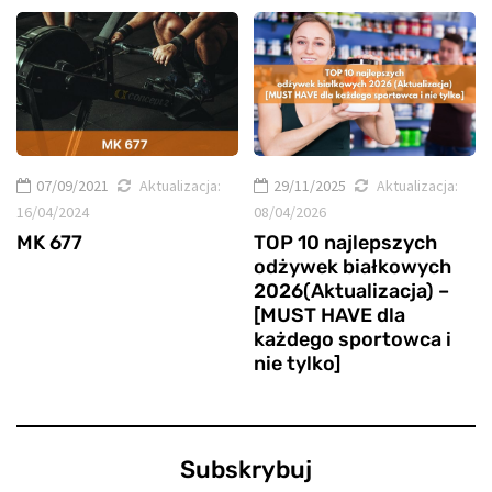
07/09/2021
Aktualizacja:
29/11/2025
Aktualizacja:
16/04/2024
08/04/2026
MK 677
TOP 10 najlepszych
odżywek białkowych
2026(Aktualizacja) –
[MUST HAVE dla
każdego sportowca i
nie tylko]
Subskrybuj