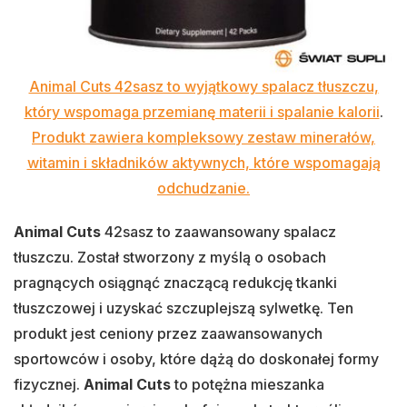
Animal Cuts 42sasz to wyjątkowy spalacz tłuszczu,
który wspomaga przemianę materii i spalanie kalorii
.
Produkt zawiera kompleksowy zestaw minerałów,
witamin i składników aktywnych, które wspomagają
odchudzanie.
Animal Cuts
42sasz to zaawansowany spalacz
tłuszczu. Został stworzony z myślą o osobach
pragnących osiągnąć znaczącą redukcję tkanki
tłuszczowej i uzyskać szczuplejszą sylwetkę. Ten
produkt jest ceniony przez zaawansowanych
sportowców i osoby, które dążą do doskonałej formy
fizycznej.
Animal Cuts
to potężna mieszanka