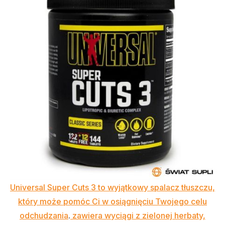
Universal Super Cuts 3 to wyjątkowy spalacz tłuszczu,
który może pomóc Ci w osiągnięciu Twojego celu
odchudzania
.
zawiera wyciągi z zielonej herbaty,