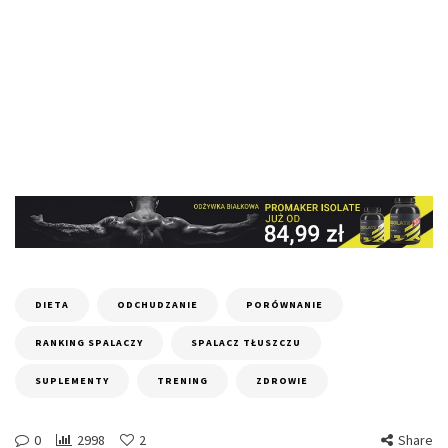
DIETA
ODCHUDZANIE
PORÓWNANIE
RANKING SPALACZY
SPALACZ TŁUSZCZU
SUPLEMENTY
TRENING
ZDROWIE
0
2998
2
Share