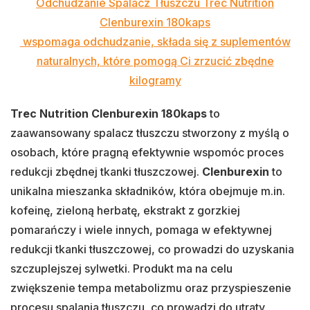
Odchudzanie Spalacz Tłuszczu Trec Nutrition
Clenburexin 180kaps
wspomaga odchudzanie, składa się z suplementów
naturalnych, które pomogą Ci zrzucić zbędne
kilogramy
Trec Nutrition Clenburexin 180kaps
to
zaawansowany spalacz tłuszczu stworzony z myślą o
osobach, które pragną efektywnie wspomóc proces
redukcji zbędnej tkanki tłuszczowej.
Clenburexin
to
unikalna mieszanka składników, która obejmuje m.in.
kofeinę, zieloną herbatę, ekstrakt z gorzkiej
pomarańczy i wiele innych, pomaga w efektywnej
redukcji tkanki tłuszczowej, co prowadzi do uzyskania
szczuplejszej sylwetki. Produkt ma na celu
zwiększenie tempa metabolizmu oraz przyspieszenie
procesu spalania tłuszczu, co prowadzi do utraty