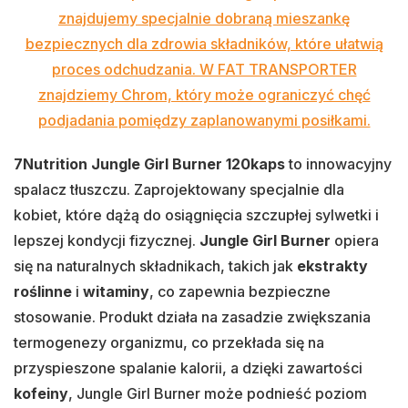
znajdujemy specjalnie dobraną mieszankę
bezpiecznych dla zdrowia składników, które ułatwią
proces odchudzania. W FAT TRANSPORTER
znajdziemy Chrom, który może ograniczyć chęć
podjadania pomiędzy zaplanowanymi posiłkami.
7Nutrition Jungle Girl Burner 120kaps
to innowacyjny
spalacz tłuszczu. Zaprojektowany specjalnie dla
kobiet, które dążą do osiągnięcia szczupłej sylwetki i
lepszej kondycji fizycznej.
Jungle Girl Burner
opiera
się na naturalnych składnikach, takich jak
ekstrakty
roślinne
i
witaminy
, co zapewnia bezpieczne
stosowanie. Produkt działa na zasadzie zwiększania
termogenezy organizmu, co przekłada się na
przyspieszone spalanie kalorii, a dzięki zawartości
kofeiny
, Jungle Girl Burner może podnieść poziom