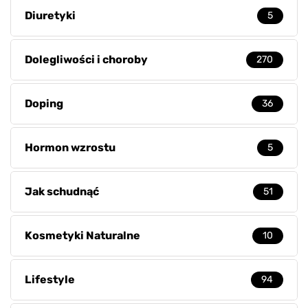
Diuretyki
5
Dolegliwości i choroby
270
Doping
36
Hormon wzrostu
5
Jak schudnąć
51
Kosmetyki Naturalne
10
Lifestyle
94