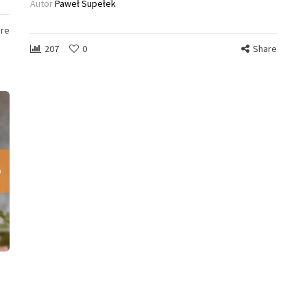
Autor
Paweł Supełek
re
207
0
Share