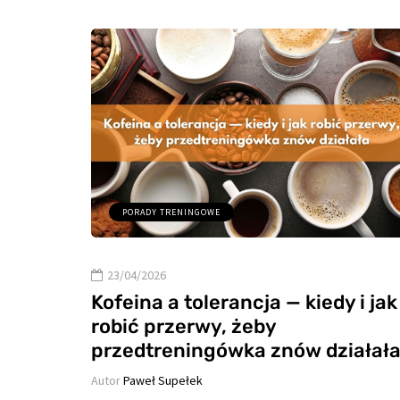
PORADY TRENINGOWE
23/04/2026
Kofeina a tolerancja — kiedy i jak
robić przerwy, żeby
przedtreningówka znów działał
Autor
Paweł Supełek