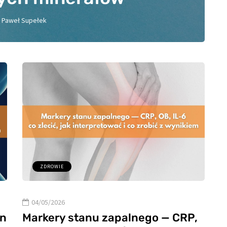
r
Paweł Supełek
0
ZDROWIE
04/05/2026
en
Markery stanu zapalnego — CRP,