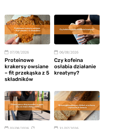
07/08/2026
06/08/2026
Proteinowe
Czy kofeina
krakersy owsiane
osłabia działanie
– fit przekąska z 5
kreatyny?
składników
03/08/2026
31/07/2026