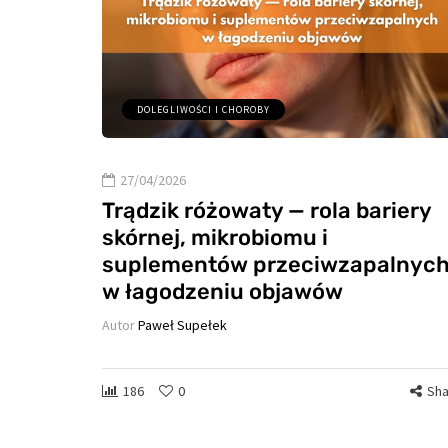
DOLEGLIWOŚCI I CHOROBY
27/04/2026
Trądzik różowaty — rola bariery
skórnej, mikrobiomu i
suplementów przeciwzapalnyc
w łagodzeniu objawów
Autor
Paweł Supełek
186
0
Sha