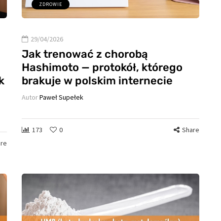
ZDROWIE
29/04/2026
Jak trenować z chorobą
Hashimoto — protokół, którego
k
brakuje w polskim internecie
Autor
Paweł Supełek
173
0
Share
re