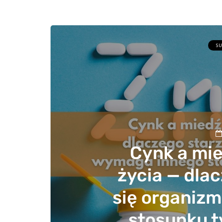
SU
Cynk a mie
życia — dla
się organiz
stosunku 