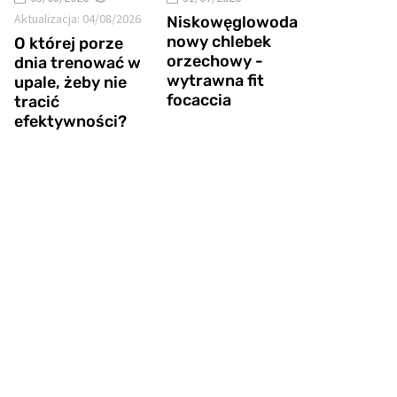
Aktualizacja:
04/08/2026
Niskowęglowoda
nowy chlebek
O której porze
orzechowy -
dnia trenować w
wytrawna fit
upale, żeby nie
focaccia
tracić
efektywności?