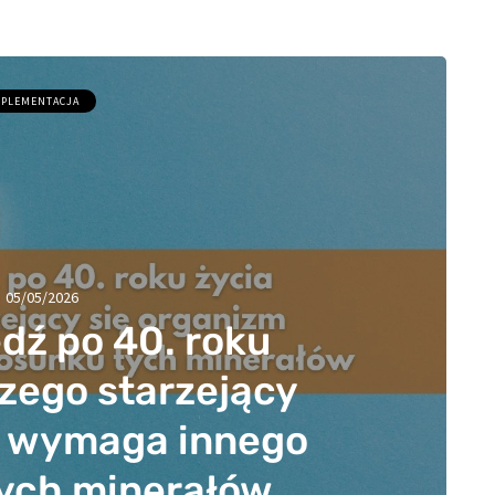
PLEMENTACJA
05/05/2026
dź po 40. roku
czego starzejący
m wymaga innego
tych minerałów