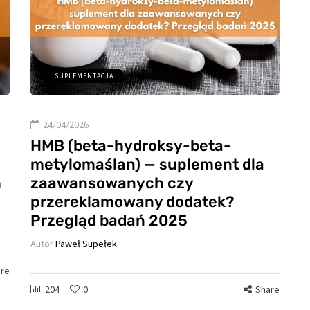
SUPLEMENTACJA
24/04/2026
HMB (beta-hydroksy-beta-
metylomaślan) — suplement dla
h
zaawansowanych czy
przereklamowany dodatek?
Przegląd badań 2025
Autor
Paweł Supełek
re
204
0
Share