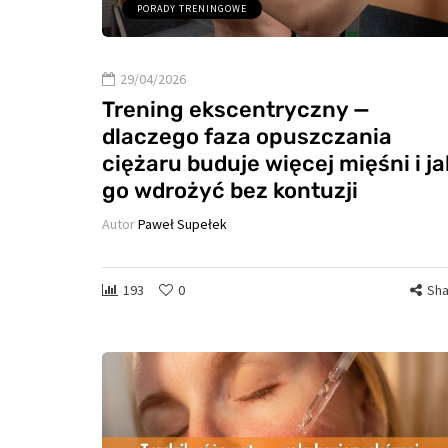
PORADY TRENINGOWE
29/04/2026
Trening ekscentryczny —
dlaczego faza opuszczania
ciężaru buduje więcej mięśni i ja
go wdrożyć bez kontuzji
Autor
Paweł Supełek
193
0
Sha