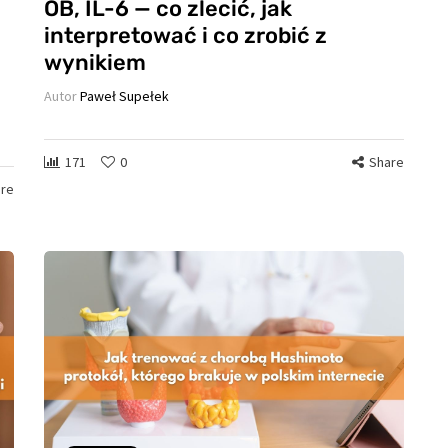
OB, IL-6 — co zlecić, jak
interpretować i co zrobić z
wynikiem
Autor
Paweł Supełek
171
0
Share
re