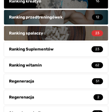
Ranking kreatyn
16
Ranking przedtreningówek
12
Ranking spalaczy
23
Ranking Suplementów
23
Ranking witamin
62
Regeneracja
51
Regerenacja
2