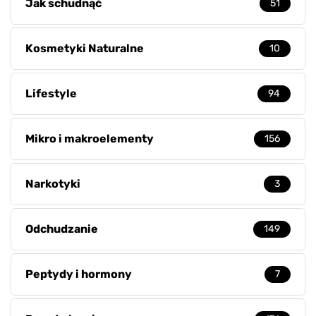
Jak schudnąć
51
Kosmetyki Naturalne
10
Lifestyle
94
Mikro i makroelementy
156
Narkotyki
3
Odchudzanie
149
Peptydy i hormony
7