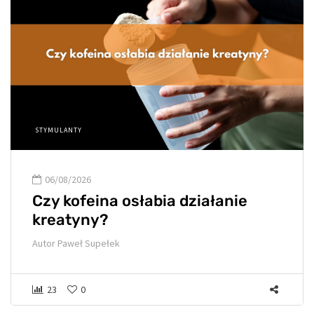
STYMULANTY
06/08/2026
Czy kofeina osłabia działanie
kreatyny?
Autor
Paweł Supełek
23
0