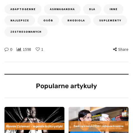
ADAPTOGENNE
ASHWAGANDHA
DLA
INNE
NAJLEPSZE
OSÓB
RHODIOLA
SUPLEMENTY
ZESTRESOWANYCH
0
1598
1
Share
Popularne artykuły