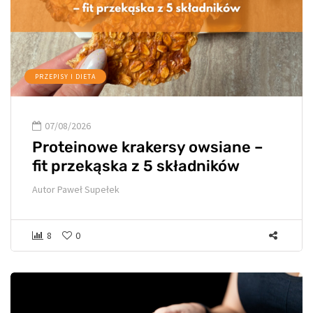
PRZEPISY I DIETA
07/08/2026
Proteinowe krakersy owsiane –
fit przekąska z 5 składników
Autor
Paweł Supełek
8
0