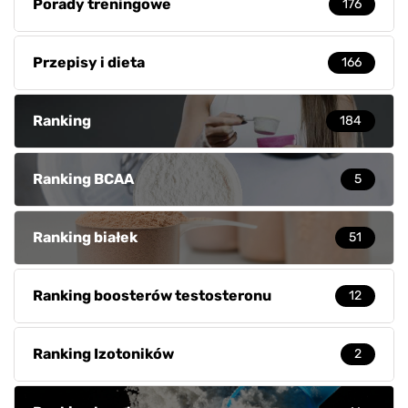
Porady treningowe
176
Przepisy i dieta
166
Ranking
184
Ranking BCAA
5
Ranking białek
51
Ranking boosterów testosteronu
12
Ranking Izotoników
2