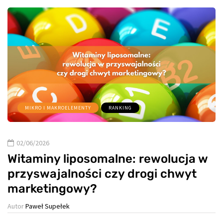
MIKRO I MAKROELEMENTY
RANKING
02/06/2026
Witaminy liposomalne: rewolucja w
przyswajalności czy drogi chwyt
marketingowy?
Autor
Paweł Supełek