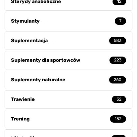
Sterydy anaboliczne
12
Stymulanty
7
Suplementacja
583
Suplementy dla sportowców
223
Suplementy naturalne
260
Trawienie
32
Trening
152