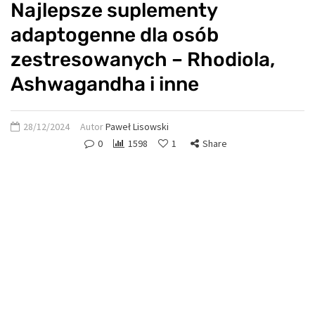
Najlepsze suplementy
adaptogenne dla osób
zestresowanych – Rhodiola,
Ashwagandha i inne
28/12/2024
Autor
Paweł Lisowski
0
1598
1
Share