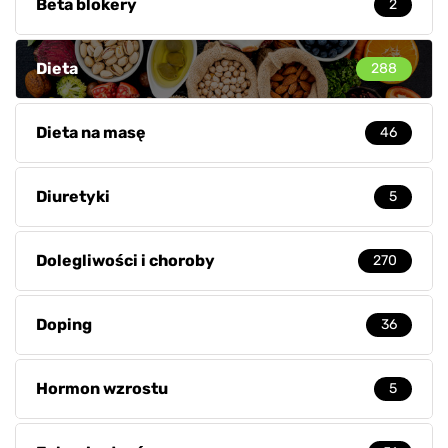
Beta blokery
2
Dieta
288
Dieta na masę
46
Diuretyki
5
Dolegliwości i choroby
270
Doping
36
Hormon wzrostu
5