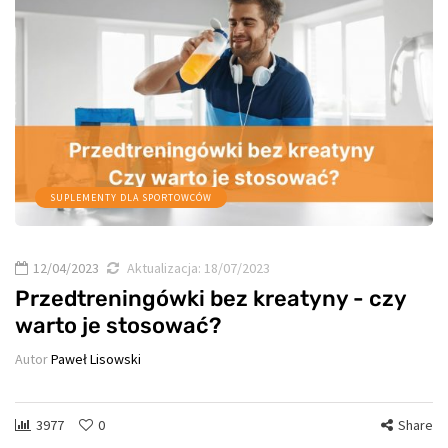
SUPLEMENTY DLA SPORTOWCÓW
12/04/2023
Aktualizacja:
18/07/2023
Przedtreningówki bez kreatyny - czy
warto je stosować?
Autor
Paweł Lisowski
3977
0
Share