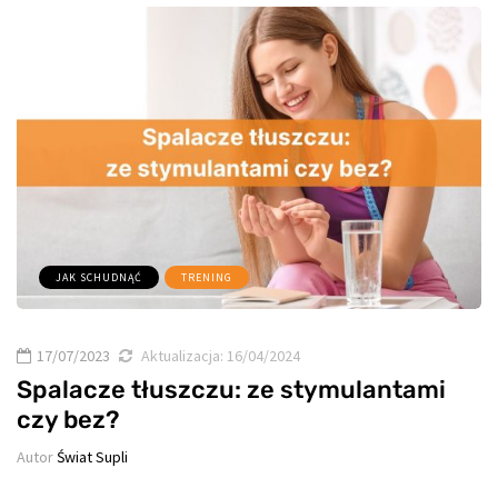
JAK SCHUDNĄĆ
TRENING
17/07/2023
Aktualizacja:
16/04/2024
Spalacze tłuszczu: ze stymulantami
czy bez?
Autor
Świat Supli