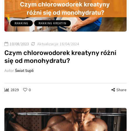
RANKING
RANKING KREATYN
10/08/2023
Aktualizacja:
16/04/2024
Czym chlorowodorek kreatyny różni
się od monohydratu?
Autor
Świat Supli
2829
0
Share