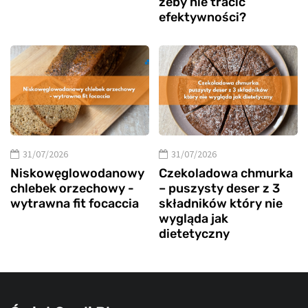
żeby nie tracić
efektywności?
31/07/2026
31/07/2026
Niskowęglowodanowy
Czekoladowa chmurka
chlebek orzechowy -
– puszysty deser z 3
wytrawna fit focaccia
składników który nie
wygląda jak
dietetyczny