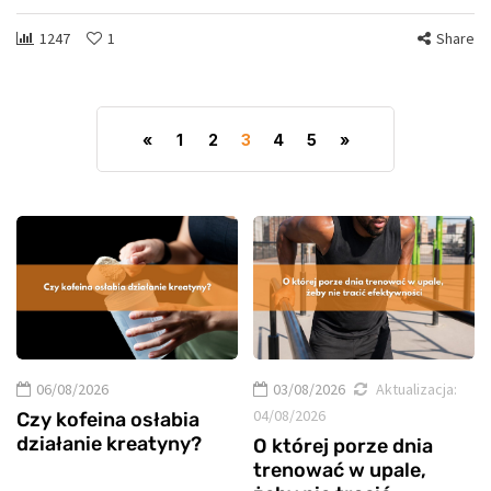
1247
1
Share
«
1
2
3
4
5
»
06/08/2026
03/08/2026
Aktualizacja:
04/08/2026
Czy kofeina osłabia
działanie kreatyny?
O której porze dnia
trenować w upale,