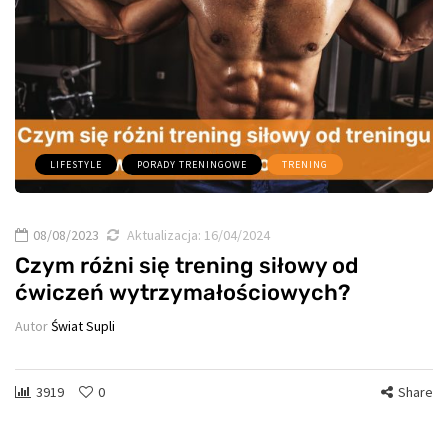
LIFESTYLE
PORADY TRENINGOWE
TRENING
08/08/2023
Aktualizacja:
16/04/2024
Czym różni się trening siłowy od
ćwiczeń wytrzymałościowych?
Autor
Świat Supli
3919
0
Share