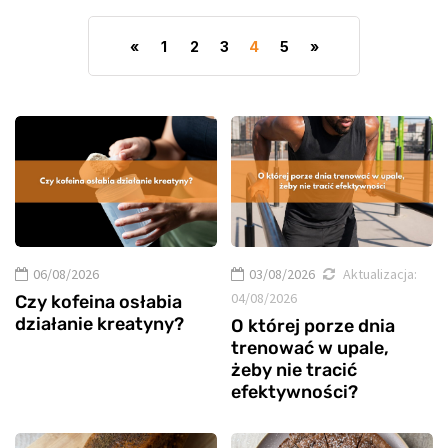
«
1
2
3
4
5
»
06/08/2026
03/08/2026
Aktualizacja:
04/08/2026
Czy kofeina osłabia
działanie kreatyny?
O której porze dnia
trenować w upale,
żeby nie tracić
efektywności?