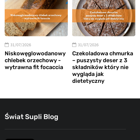
31/07/2026
31/07/2026
Niskowęglowodanowy
Czekoladowa chmurka
chlebek orzechowy -
– puszysty deser z 3
wytrawna fit focaccia
składników który nie
wygląda jak
dietetyczny
Świat Supli Blog