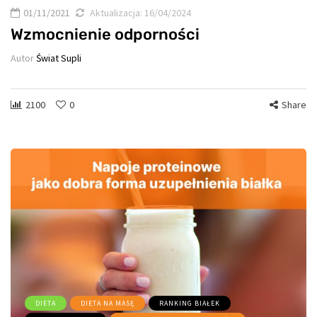
01/11/2021
Aktualizacja:
16/04/2024
Wzmocnienie odporności
Autor
Świat Supli
2100
0
Share
DIETA
DIETA NA MASĘ
RANKING BIAŁEK