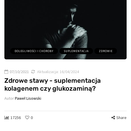
DOLEGLIWOŚCI I CHOROBY
SUPLEMENTACJA
ZDROWIE
07/10/2021
Aktualizacja:
16/04/2024
Zdrowe stawy - suplementacja
kolagenem czy glukozaminą?
Autor
Paweł Lisowski
17256
0
Share