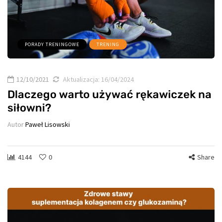
PORADY TRENINGOWE
TRENING
12/10/2021
Aktualizacja:
16/04/2024
Dlaczego warto używać rękawiczek na
siłowni?
Autor
Paweł Lisowski
4144
0
Share