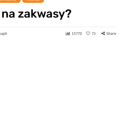
 na zakwasy?
Supli
15770
73
Share