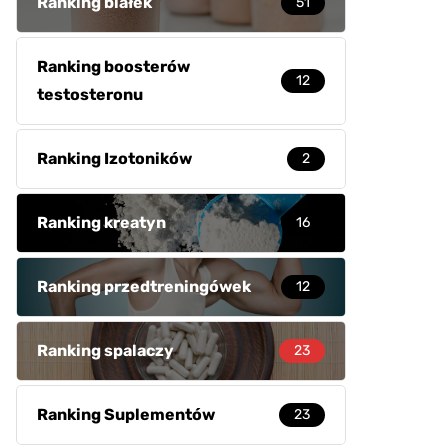
Ranking białek
51
Ranking boosterów
12
testosteronu
Ranking Izotoników
2
Ranking kreatyn
16
Ranking przedtreningówek
12
Ranking spalaczy
23
Ranking Suplementów
23