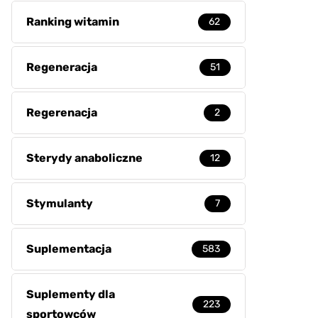
Ranking witamin
62
Regeneracja
51
Regerenacja
2
Sterydy anaboliczne
12
Stymulanty
7
Suplementacja
583
Suplementy dla
223
sportowców