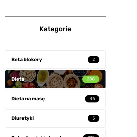
Kategorie
Beta blokery
2
Dieta
288
Dieta na masę
46
Diuretyki
5