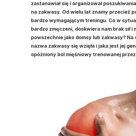
zastanawiał się i organizował poszukiwan
na zakwasy. Od wielu lat znamy przecież p
bardzo wymagającym treningu. Co w sytuacj
bardzo zmęczeni, doskwiera nam brak sił i 
powszechnie jako domsy lub zakwasy? Na 
nazwa zakwasy się wzięła i jaka jest jej g
opóźniony ból mięśniowy trenowanej przez n