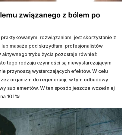
blemu związanego z bólem po
 praktykowanymi rozwiązaniami jest skorzystanie z
e lub masaże pod skrzydłami profesjonalistów.
aktywnego trybu życia pozostaje również
ęsto tego rodzaju czynności są niewystarczającym
 nie przynoszą wystarczających efektów. W celu
przez organizm do regeneracji, w tym odbudowy
awy suplementów. W ten sposób jeszcze wcześniej
 na 101%!