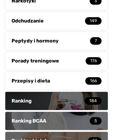
Narkotyki
3
Odchudzanie
149
Peptydy i hormony
7
Porady treningowe
176
Przepisy i dieta
166
Ranking
184
Ranking BCAA
5