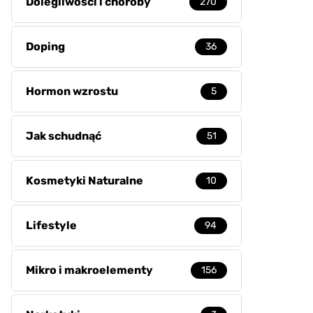
Dolegliwości i choroby
270
Doping
36
Hormon wzrostu
5
Jak schudnąć
51
Kosmetyki Naturalne
10
Lifestyle
94
Mikro i makroelementy
156