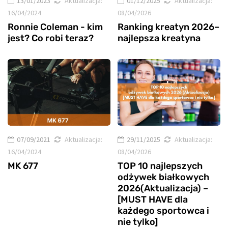
13/01/2023
Aktualizacja:
01/12/2025
Aktualizacja:
16/04/2024
08/04/2026
Ronnie Coleman - kim
Ranking kreatyn 2026–
jest? Co robi teraz?
najlepsza kreatyna
07/09/2021
Aktualizacja:
29/11/2025
Aktualizacja:
16/04/2024
08/04/2026
MK 677
TOP 10 najlepszych
odżywek białkowych
2026(Aktualizacja) –
[MUST HAVE dla
każdego sportowca i
nie tylko]