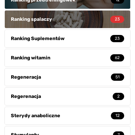
Ranking spalaczy
23
Ranking Suplementów
23
Ranking witamin
62
Regeneracja
51
Regerenacja
2
Sterydy anaboliczne
12
Stymulanty
7