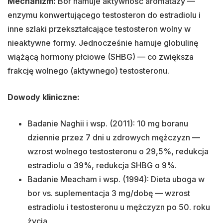
Mechanizm:
Bor hamuje aktywność aromatazy —
enzymu konwertującego testosteron do estradiolu i
inne szlaki przekształcające testosteron wolny w
nieaktywne formy. Jednocześnie hamuje globulinę
wiążącą hormony płciowe (SHBG) — co zwiększa
frakcję wolnego (aktywnego) testosteronu.
Dowody kliniczne:
Badanie Naghii i wsp. (2011): 10 mg boranu
dziennie przez 7 dni u zdrowych mężczyzn —
wzrost wolnego testosteronu o 29,5%, redukcja
estradiolu o 39%, redukcja SHBG o 9%.
Badanie Meacham i wsp. (1994): Dieta uboga w
bor vs. suplementacja 3 mg/dobę — wzrost
estradiolu i testosteronu u mężczyzn po 50. roku
życia.