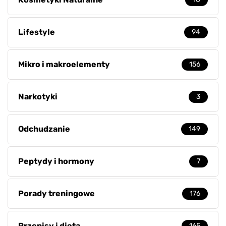
Lifestyle
94
Mikro i makroelementy
156
Narkotyki
3
Odchudzanie
149
Peptydy i hormony
7
Porady treningowe
176
Przepisy i dieta
165