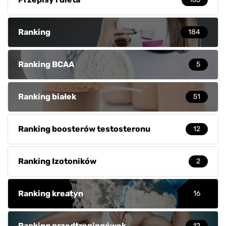
Ranking
184
Ranking BCAA
5
Ranking białek
51
Ranking boosterów testosteronu
12
Ranking Izotoników
2
Ranking kreatyn
16
Ranking przedtreningówek
12