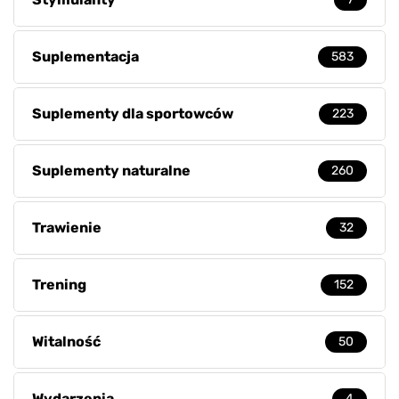
Suplementacja
583
Suplementy dla sportowców
223
Suplementy naturalne
260
Trawienie
32
Trening
152
Witalność
50
Wydarzenia
4