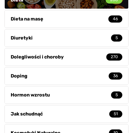
Dieta na masę
46
Diuretyki
5
Dolegliwości i choroby
270
Doping
36
Hormon wzrostu
5
Jak schudnąć
51
Kosmetyki Naturalne
10