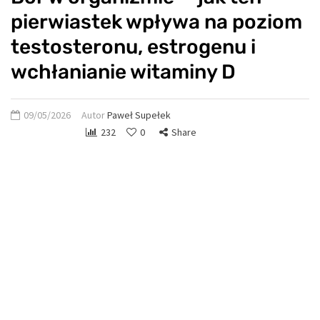
pierwiastek wpływa na poziom
testosteronu, estrogenu i
wchłanianie witaminy D
09/05/2026
Autor
Paweł Supełek
232
0
Share