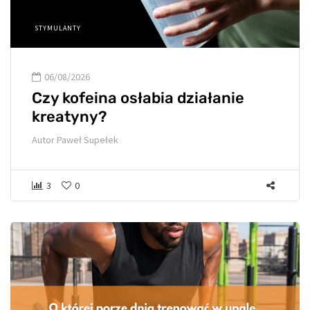
STYMULANTY
06/08/2026
Czy kofeina osłabia działanie
kreatyny?
Autor
Paweł Supełek
3
0