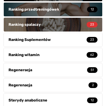
Ranking przedtreningówek
12
Ranking spalaczy
23
Ranking Suplementów
23
Ranking witamin
62
Regeneracja
51
Regerenacja
2
Sterydy anaboliczne
12