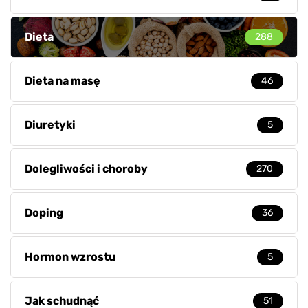
Dieta
288
Dieta na masę
46
Diuretyki
5
Dolegliwości i choroby
270
Doping
36
Hormon wzrostu
5
Jak schudnąć
51