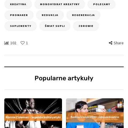
KREATYNA
MONOHYDRAT KREATYNY
POLECAMY
PROMAKER
REDUKCJA
REGENERACJA
SUPLEMENTY
ŚWIAT SUPLI
ZDROWIE
102
1
Share
Popularne artykuły