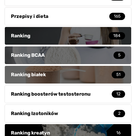
Przepisy i dieta
165
Ranking
184
Ranking BCAA
5
Ranking białek
51
Ranking boosterów testosteronu
12
Ranking Izotoników
2
Ranking kreatyn
16