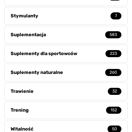
Stymulanty
7
Suplementacja
583
Suplementy dla sportowców
223
Suplementy naturalne
260
Trawienie
32
Trening
152
Witalność
50