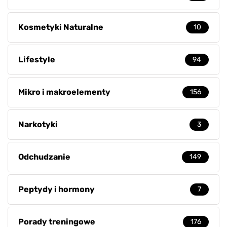
Kosmetyki Naturalne
10
Lifestyle
94
Mikro i makroelementy
156
Narkotyki
3
Odchudzanie
149
Peptydy i hormony
7
Porady treningowe
176