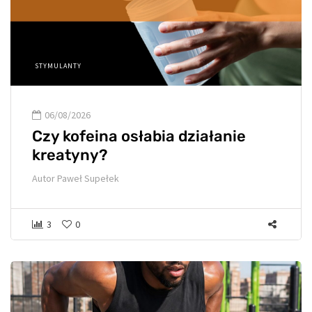
STYMULANTY
06/08/2026
Czy kofeina osłabia działanie
kreatyny?
Autor
Paweł Supełek
3
0