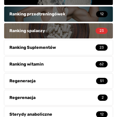
Ranking przedtreningówek
12
Ranking spalaczy
23
Ranking Suplementów
23
Ranking witamin
62
Regeneracja
51
Regerenacja
2
Sterydy anaboliczne
12