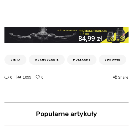
DIETA
ODCHUDZANIE
POLECAMY
ZDROWIE
0
1099
0
Share
Popularne artykuły