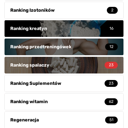
Ranking Izotoników
2
Ranking kreatyn
16
Ranking przedtreningówek
12
Ranking spalaczy
23
Ranking Suplementów
23
Ranking witamin
62
Regeneracja
51