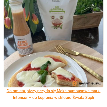
Do omletu-pizzy przyda się Mąka bambusowa marki
Intenson – do kupienia w sklepie Świata Supli