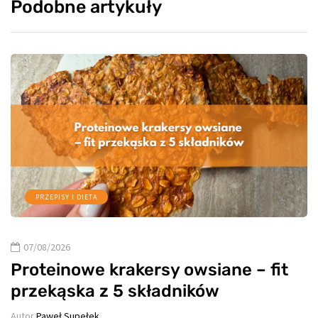
Podobne artykuły
PRZEPISY I DIETA
07/08/2026
Proteinowe krakersy owsiane – fit
przekąska z 5 składników
Autor
Paweł Supełek