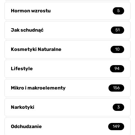
Hormon wzrostu
5
Jak schudnąć
51
Kosmetyki Naturalne
10
Lifestyle
94
Mikro i makroelementy
156
Narkotyki
3
Odchudzanie
149