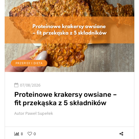
PRZEPISY I DIETA
07/08/2026
Proteinowe krakersy owsiane –
fit przekąska z 5 składników
Autor
Paweł Supełek
8
0