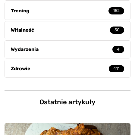
Trening
152
Witalność
50
Wydarzenia
4
Zdrowie
411
Ostatnie artykuły