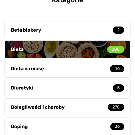
Beta blokery
2
Dieta
288
Dieta na masę
46
Diuretyki
5
Dolegliwości i choroby
270
Doping
36