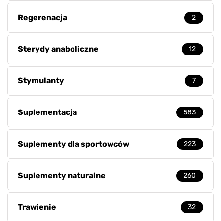
Regerenacja
2
Sterydy anaboliczne
12
Stymulanty
7
Suplementacja
583
Suplementy dla sportowców
223
Suplementy naturalne
260
Trawienie
32