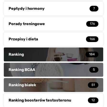
Peptydy i hormony
7
Porady treningowe
176
Przepisy i dieta
166
Ranking
184
Ranking BCAA
5
Ranking białek
51
Ranking boosterów testosteronu
12