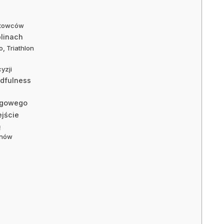
ortowców
linach
, Triathlon
yzji
dfulness
ngowego
ejście
ą
anów