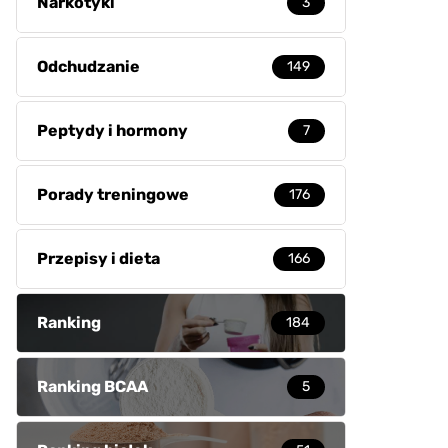
Narkotyki
3
Odchudzanie
149
Peptydy i hormony
7
Porady treningowe
176
Przepisy i dieta
166
Ranking
184
Ranking BCAA
5