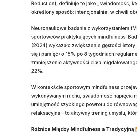
Reduction), definiuje to jako „świadomość, k
określony sposób: intencjonalnie, w chwili ob
Neuronaukowe badania z wykorzystaniem fM
sportowców praktykujących mindfulness. Ba
(2024) wykazało zwiększenie gęstości istoty
się i pamięć) o 15% po 8 tygodniach regular
zmniejszenie aktywności ciała migdałowatego
22%.
W kontekście sportowym mindfulness przejawi
wykonywanym ruchu, świadomość napięcia mi
umiejętność szybkiego powrotu do równowagi 
relaksacyjna – to aktywny trening umysłu, któ
Różnica Między Mindfulness a Tradycyjną