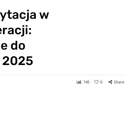
ytacja w
racji:
e do
w 2025
745
0
Share