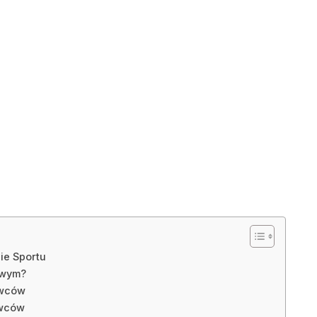
ie Sportu
owym?
owców
owców