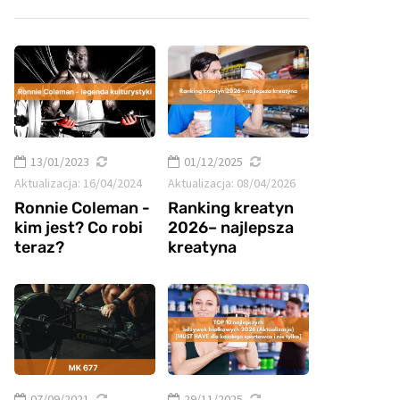
13/01/2023
01/12/2025
Aktualizacja:
16/04/2024
Aktualizacja:
08/04/2026
Ronnie Coleman -
Ranking kreatyn
kim jest? Co robi
2026– najlepsza
teraz?
kreatyna
07/09/2021
29/11/2025