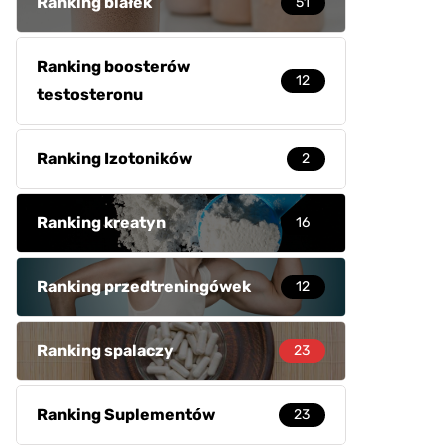
Ranking białek
51
Ranking boosterów
12
testosteronu
Ranking Izotoników
2
Ranking kreatyn
16
Ranking przedtreningówek
12
Ranking spalaczy
23
Ranking Suplementów
23