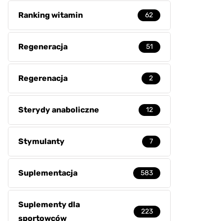
Ranking witamin
62
Regeneracja
51
Regerenacja
2
Sterydy anaboliczne
12
Stymulanty
7
Suplementacja
583
Suplementy dla
223
sportowców