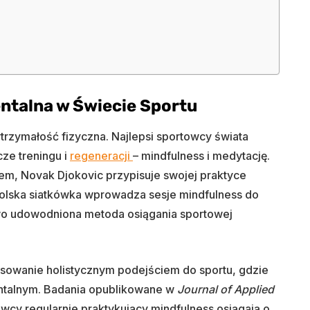
ntalna w Świecie Sportu
wytrzymałość fizyczna. Najlepsi sportowcy świata
cze treningu i
regeneracji
– mindfulness i medytację.
, Novak Djokovic przypisuje swojej praktyce
polska siatkówka wprowadza sesje mindfulness do
owo udowodniona metoda osiągania sportowej
sowanie holistycznym podejściem do sportu, gdzie
entalnym. Badania opublikowane w
Journal of Applied
wcy regularnie praktykujący mindfulness osiągają o