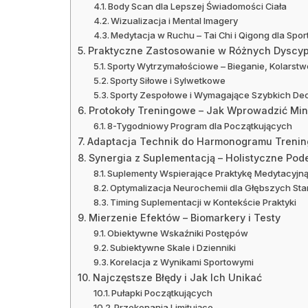
Body Scan dla Lepszej Świadomości Ciała
Wizualizacja i Mental Imagery
Medytacja w Ruchu – Tai Chi i Qigong dla Sp
Praktyczne Zastosowanie w Różnych Dyscyp
Sporty Wytrzymałościowe – Bieganie, Kolarstwo
Sporty Siłowe i Sylwetkowe
Sporty Zespołowe i Wymagające Szybkich Dec
Protokoły Treningowe – Jak Wprowadzić Min
8-Tygodniowy Program dla Początkujących
Adaptacja Technik do Harmonogramu Treni
Synergia z Suplementacją – Holistyczne Pod
Suplementy Wspierające Praktykę Medytacyjn
Optymalizacja Neurochemii dla Głębszych St
Timing Suplementacji w Kontekście Praktyki
Mierzenie Efektów – Biomarkery i Testy
Obiektywne Wskaźniki Postępów
Subiektywne Skale i Dzienniki
Korelacja z Wynikami Sportowymi
Najczęstsze Błędy i Jak Ich Unikać
Pułapki Początkujących
Przekonania Limitujące