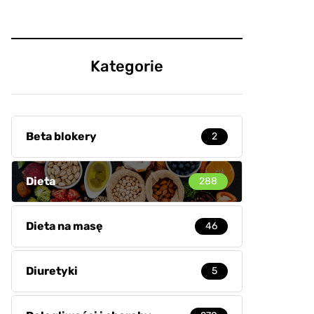
Kategorie
Beta blokery
2
Dieta
288
Dieta na masę
46
Diuretyki
5