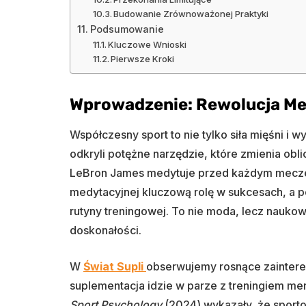
Budowanie Zrównoważonej Praktyki
Podsumowanie
Kluczowe Wnioski
Pierwsze Kroki
Wprowadzenie: Rewolucja Me
Współczesny sport to nie tylko siła mięśni i 
odkryli potężne narzędzie, które zmienia obli
LeBron James medytuje przed każdym meczem
medytacyjnej kluczową rolę w sukcesach, a 
rutyny treningowej. To nie moda, lecz nauk
doskonałości.
W
Świat Supli
obserwujemy rosnące zaintere
suplementacja idzie w parze z treningiem m
Sport Psychology
(2024) wykazały, że sporto