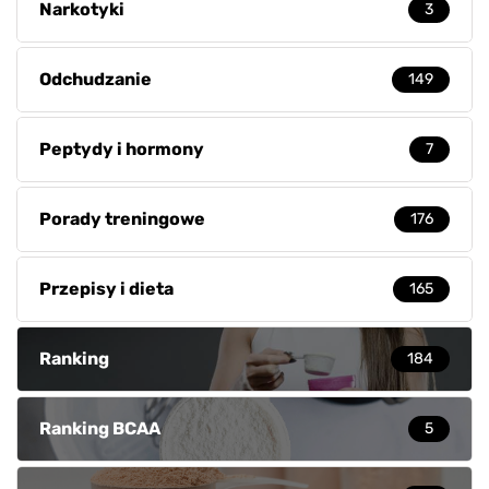
Narkotyki
3
Odchudzanie
149
Peptydy i hormony
7
Porady treningowe
176
Przepisy i dieta
165
Ranking
184
Ranking BCAA
5