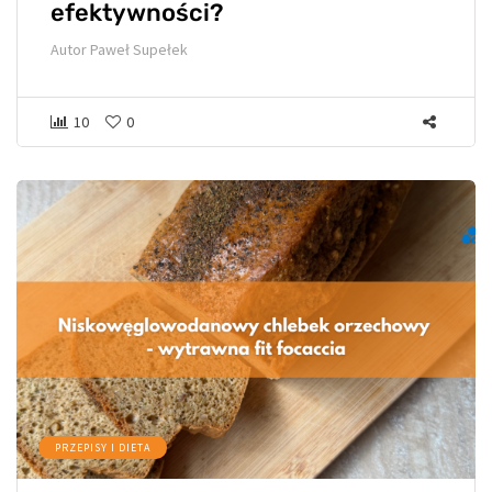
efektywności?
Autor
Paweł Supełek
10
0
PRZEPISY I DIETA