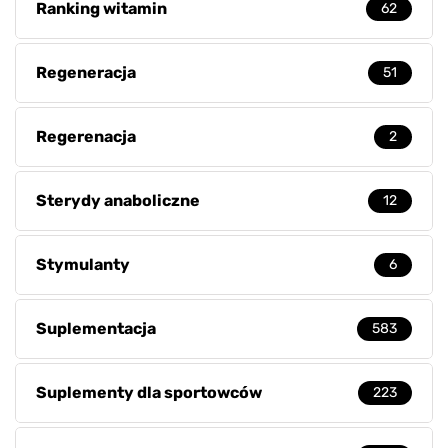
Ranking witamin
62
Regeneracja
51
Regerenacja
2
Sterydy anaboliczne
12
Stymulanty
6
Suplementacja
583
Suplementy dla sportowców
223