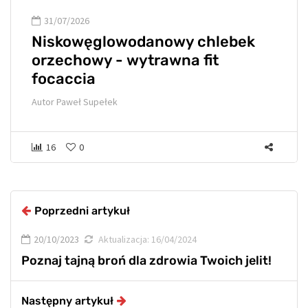
31/07/2026
Niskowęglowodanowy chlebek
orzechowy - wytrawna fit
focaccia
Autor
Paweł Supełek
16
0
Poprzedni artykuł
20/10/2023
Aktualizacja:
16/04/2024
Poznaj tajną broń dla zdrowia Twoich jelit!
Następny artykuł