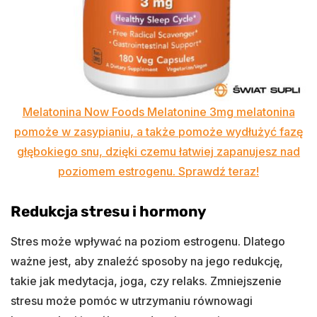
Melatonina Now Foods Melatonine 3mg melatonina
pomoże w zasypianiu, a także pomoże wydłużyć fazę
głębokiego snu, dzięki czemu łatwiej zapanujesz nad
poziomem estrogenu. Sprawdź teraz!
Redukcja stresu i hormony
Stres może wpływać na poziom estrogenu. Dlatego
ważne jest, aby znaleźć sposoby na jego redukcję,
takie jak medytacja, joga, czy relaks. Zmniejszenie
stresu może pomóc w utrzymaniu równowagi