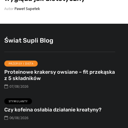
Autor
Paweł Supełek
Świat Supli Blog
PRZEPISY I DIETA
Proteinowe krakersy owsiane – fit przekąska
z 5 składników
07/08/2026
STYMULANTY
Czy kofeina osłabia działanie kreatyny?
06/08/2026