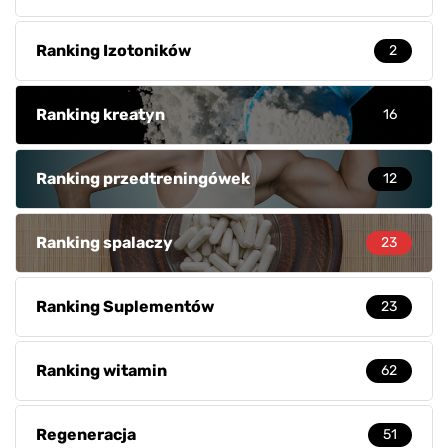
Ranking Izotoników
2
Ranking kreatyn
16
Ranking przedtreningówek
12
Ranking spalaczy
23
Ranking Suplementów
23
Ranking witamin
62
Regeneracja
51