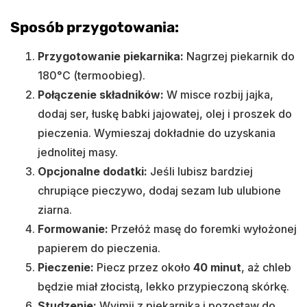
Sposób przygotowania:
Przygotowanie piekarnika:
Nagrzej piekarnik do
180°C (termoobieg).
Połączenie składników:
W misce rozbij jajka,
dodaj ser, łuskę babki jajowatej, olej i proszek do
pieczenia. Wymieszaj dokładnie do uzyskania
jednolitej masy.
Opcjonalne dodatki:
Jeśli lubisz bardziej
chrupiące pieczywo, dodaj sezam lub ulubione
ziarna.
Formowanie:
Przełóż masę do foremki wyłożonej
papierem do pieczenia.
Pieczenie:
Piecz przez około
40 minut
, aż chleb
będzie miał złocistą, lekko przypieczoną skórkę.
Studzenie:
Wyjmij z piekarnika i pozostaw do