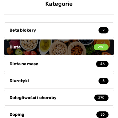
Kategorie
Beta blokery
2
Dieta
288
Dieta na masę
46
Diuretyki
5
Dolegliwości i choroby
270
Doping
36