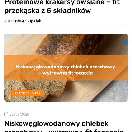
Proteinowe krakersy owsiane – fit
przekąska z 5 składników
Autor
Paweł Supełek
PRZEPISY I DIETA
31/07/2026
Niskowęglowodanowy chlebek