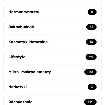
Hormon wzrostu
5
Jak schudnąć
51
Kosmetyki Naturalne
10
Lifestyle
94
Mikro i makroelementy
156
Narkotyki
3
Odchudzanie
149