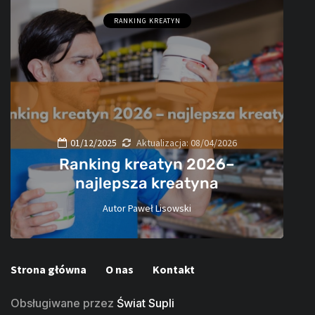
RANKING KREATYN
01/12/2025
Aktualizacja:
08/04/2026
Ranking kreatyn 2026–
najlepsza kreatyna
Autor
Paweł Lisowski
60
Strona główna
O nas
Kontakt
Obsługiwane przez
Świat Supli