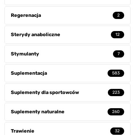
Regerenacja
2
Sterydy anaboliczne
12
Stymulanty
7
Suplementacja
583
Suplementy dla sportowców
223
Suplementy naturalne
260
Trawienie
32