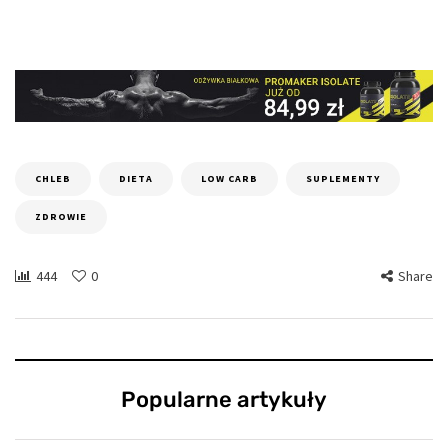
CHLEB
DIETA
LOW CARB
SUPLEMENTY
ZDROWIE
444
0
Share
Popularne artykuły