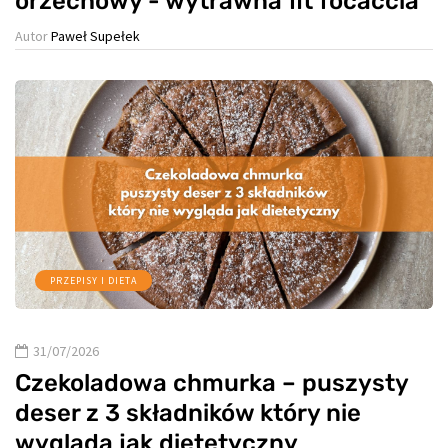
orzechowy - wytrawna fit focaccia
Autor
Paweł Supełek
PRZEPISY I DIETA
31/07/2026
Czekoladowa chmurka – puszysty
deser z 3 składników który nie
wygląda jak dietetyczny