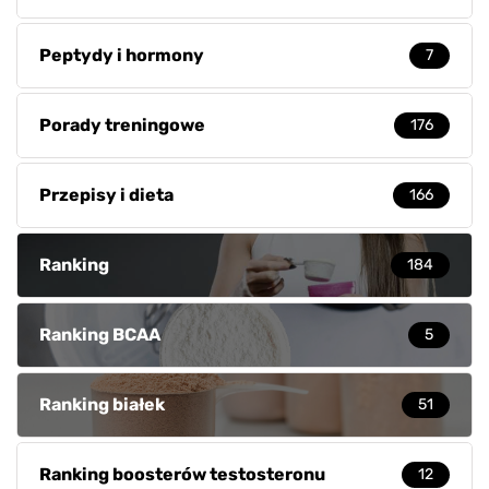
Peptydy i hormony
7
Porady treningowe
176
Przepisy i dieta
166
Ranking
184
Ranking BCAA
5
Ranking białek
51
Ranking boosterów testosteronu
12