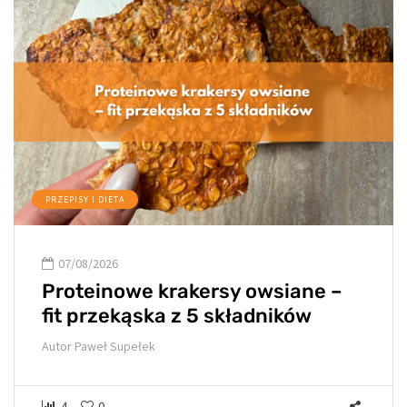
PRZEPISY I DIETA
07/08/2026
Proteinowe krakersy owsiane –
fit przekąska z 5 składników
Autor
Paweł Supełek
4
0