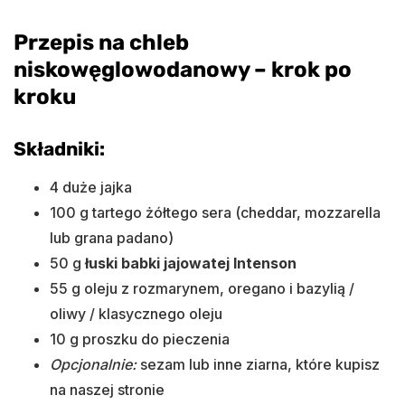
Przepis na chleb
niskowęglowodanowy – krok po
kroku
Składniki:
4 duże jajka
100 g tartego żółtego sera (cheddar, mozzarella
lub grana padano)
50 g
łuski babki jajowatej Intenson
55 g oleju z rozmarynem, oregano i bazylią /
oliwy / klasycznego oleju
10 g proszku do pieczenia
Opcjonalnie:
sezam lub inne ziarna, które kupisz
na naszej stronie