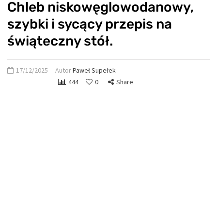
Chleb niskowęglowodanowy,
szybki i sycący przepis na
świąteczny stół.
17/12/2025
Autor
Paweł Supełek
444
0
Share