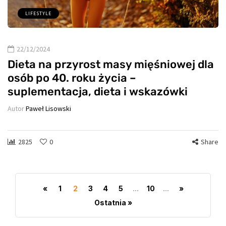
LIFESTYLE
22/12/2024
Dieta na przyrost masy mięśniowej dla
osób po 40. roku życia –
suplementacja, dieta i wskazówki
Autor
Paweł Lisowski
2825
0
Share
«
1
2
3
4
5
...
10
...
»
Ostatnia »