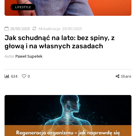
LIFESTYLE
28/05/2025
Aktualizacja:
29/05/2025
Jak schudnąć na lato: bez spiny, z
głową i na własnych zasadach
Autor
Paweł Supełek
634
0
Share