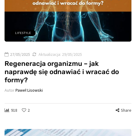
LIFESTYLE
27/05/2025
Aktualizacja:
29/05/2025
Regeneracja organizmu – jak
naprawdę się odnawiać i wracać do
formy?
Autor
Paweł Lisowski
918
2
Share