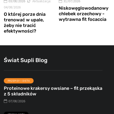
03/08/2026
Aktualizacja:
31/07/2026
04/08/2026
Niskowęglowodanowy
chlebek orzechowy -
O której porze dnia
wytrawna fit focaccia
trenować w upale,
żeby nie tracić
efektywności?
Świat Supli Blog
PRZEPISY I DIETA
Proteinowe krakersy owsiane – fit przekąska
z 5 składników
07/08/2026