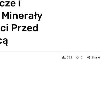
cze i
 Minerały
ci Przed
cą
522
0
Share