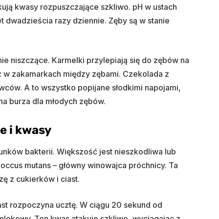
ukują kwasy rozpuszczające szkliwo. pH w ustach
 dwadzieścia razy dziennie. Zęby są w stanie
ie niszczące. Karmelki przylepiają się do zębów na
aź w zakamarkach między zębami. Czekolada z
owców. A to wszystko popijane słodkimi napojami,
lna burza dla młodych zębów.
ie i kwasy
ków bakterii. Większość jest nieszkodliwa lub
occus mutans – główny winowajca próchnicy. Ta
ę z cukierków i ciast.
ast rozpoczyna ucztę. W ciągu 20 sekund od
mlekowy. Ten kwas atakuje szkliwo, wyciągając z