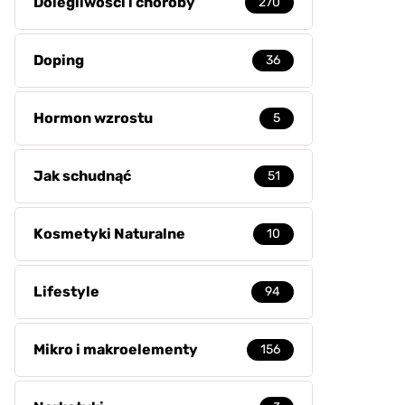
Dolegliwości i choroby
270
Doping
36
Hormon wzrostu
5
Jak schudnąć
51
Kosmetyki Naturalne
10
Lifestyle
94
Mikro i makroelementy
156