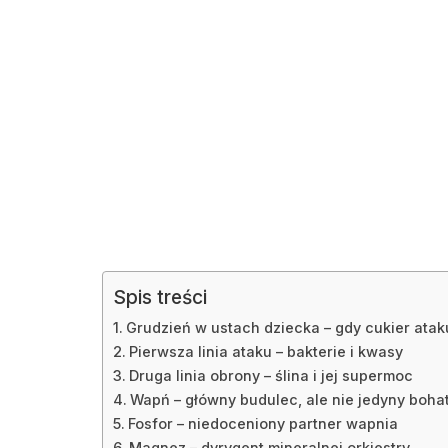
Spis treści
Grudzień w ustach dziecka – gdy cukier atak
Pierwsza linia ataku – bakterie i kwasy
Druga linia obrony – ślina i jej supermoc
Wapń – główny budulec, ale nie jedyny boha
Fosfor – niedoceniony partner wapnia
Magnez – dyrygent mineralnej orkiestry