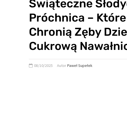
Świąteczne Słody
Próchnica – Które
Chronią Zęby Dzie
Cukrową Nawałni
08/10/2025
Autor
Paweł Supełek