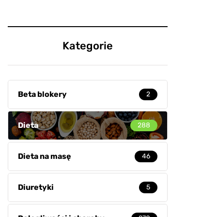
Kategorie
Beta blokery
2
Dieta
288
Dieta na masę
46
Diuretyki
5