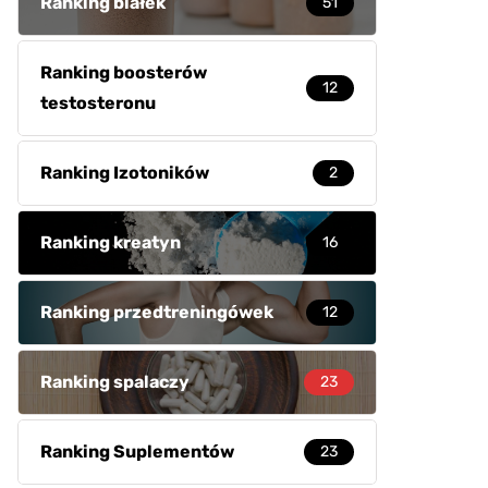
Ranking białek
51
Ranking boosterów
12
testosteronu
Ranking Izotoników
2
Ranking kreatyn
16
Ranking przedtreningówek
12
Ranking spalaczy
23
Ranking Suplementów
23