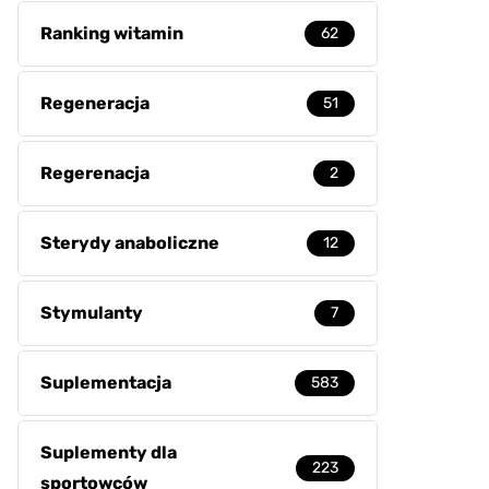
Ranking witamin
62
Regeneracja
51
Regerenacja
2
Sterydy anaboliczne
12
Stymulanty
7
Suplementacja
583
Suplementy dla
223
sportowców