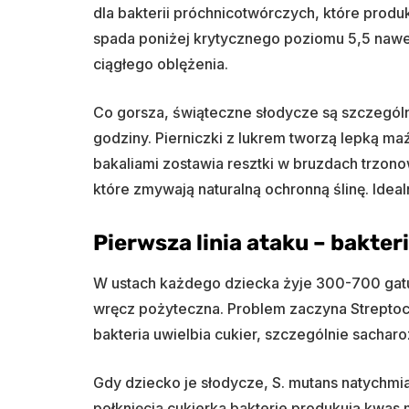
dla bakterii próchnicotwórczych, które prod
spada poniżej krytycznego poziomu 5,5 nawet
ciągłego oblężenia.
Co gorsza, świąteczne słodycze są szczególn
godziny. Pierniczki z lukrem tworzą lepką m
bakaliami zostawia resztki w bruzdach trzon
które zmywają naturalną ochronną ślinę. Idea
Pierwsza linia ataku – bakter
W ustach każdego dziecka żyje 300-700 gatun
wręcz pożyteczna. Problem zaczyna Streptoc
bakteria uwielbia cukier, szczególnie sacharoz
Gdy dziecko je słodycze, S. mutans natychmi
połknięcia cukierka bakterie produkują kwas 