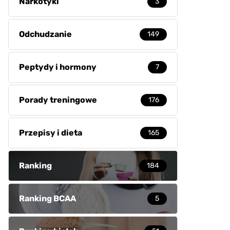
Narkotyki
3
Odchudzanie
149
Peptydy i hormony
7
Porady treningowe
176
Przepisy i dieta
165
Ranking
184
Ranking BCAA
5