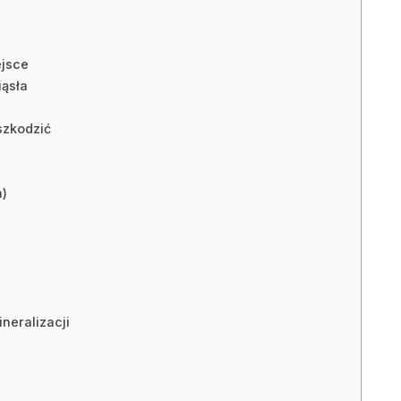
ejsce
iąsła
szkodzić
a)
neralizacji