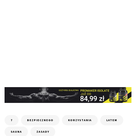
7
BEZPIECZNEGO
KORZYSTANIA
LATEM
SAUNA
ZASADY