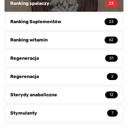
Ranking spalaczy
23
Ranking Suplementów
23
Ranking witamin
62
Regeneracja
51
Regerenacja
2
Sterydy anaboliczne
12
Stymulanty
7