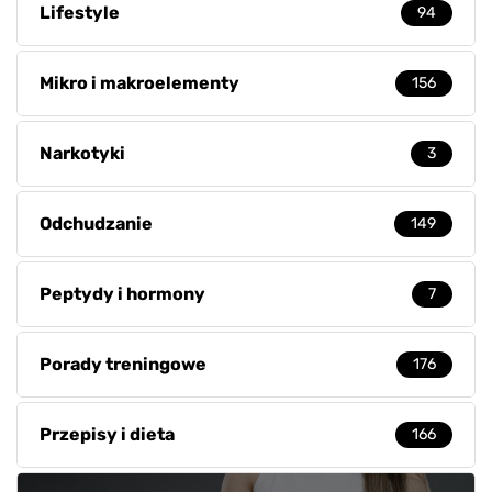
Lifestyle
94
Mikro i makroelementy
156
Narkotyki
3
Odchudzanie
149
Peptydy i hormony
7
Porady treningowe
176
Przepisy i dieta
166