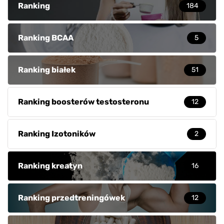
Ranking
184
Ranking BCAA
5
Ranking białek
51
Ranking boosterów testosteronu
12
Ranking Izotoników
2
Ranking kreatyn
16
Ranking przedtreningówek
12