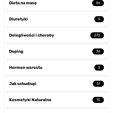
Dieta na masę
46
Diuretyki
5
Dolegliwości i choroby
270
Doping
36
Hormon wzrostu
5
Jak schudnąć
51
Kosmetyki Naturalne
10