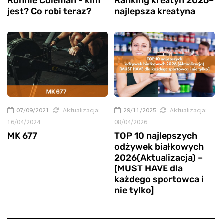
Ronnie Coleman - kim
Ranking kreatyn 2026–
jest? Co robi teraz?
najlepsza kreatyna
07/09/2021
Aktualizacja:
29/11/2025
Aktualizacja:
16/04/2024
08/04/2026
MK 677
TOP 10 najlepszych
odżywek białkowych
2026(Aktualizacja) –
[MUST HAVE dla
każdego sportowca i
nie tylko]