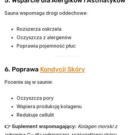
5. Wsparcie dla Alergików i Astmatyków
Sauna wspomaga drogi oddechowe:
Rozszerza oskrzela
Oczyszcza z alergenów
Poprawia pojemność płuc
6. Poprawa
Kondycji Skóry
Pocenie się w saunie:
Oczyszcza pory
Wspiera produkcję kolagenu
Redukuje cellulit
👉 Suplement wspomagający:
Kolagen morski z
witaminą C
– dla jędrniejszej, rozświetlonej skóry.