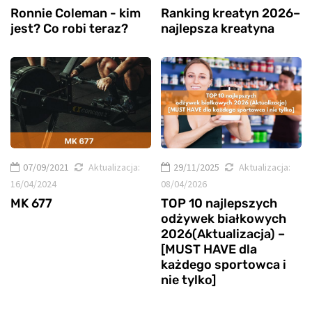
Ronnie Coleman - kim
Ranking kreatyn 2026–
jest? Co robi teraz?
najlepsza kreatyna
07/09/2021
Aktualizacja:
29/11/2025
Aktualizacja:
16/04/2024
08/04/2026
MK 677
TOP 10 najlepszych
odżywek białkowych
2026(Aktualizacja) –
[MUST HAVE dla
każdego sportowca i
nie tylko]