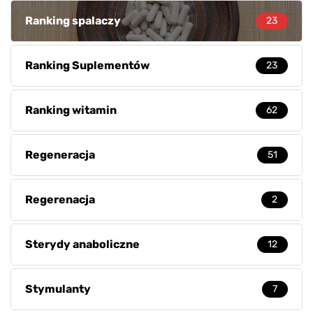
Ranking spalaczy
23
Ranking Suplementów
23
Ranking witamin
62
Regeneracja
51
Regerenacja
2
Sterydy anaboliczne
12
Stymulanty
7