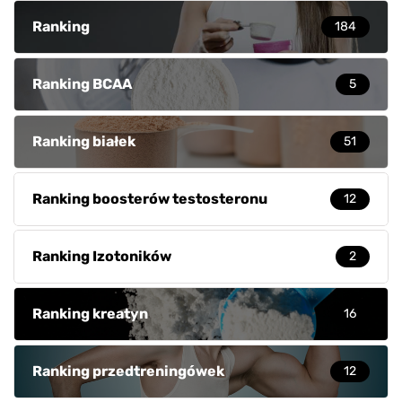
Ranking
184
Ranking BCAA
5
Ranking białek
51
Ranking boosterów testosteronu
12
Ranking Izotoników
2
Ranking kreatyn
16
Ranking przedtreningówek
12