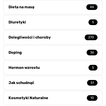
Dieta na masę
46
Diuretyki
5
Dolegliwości i choroby
270
Doping
36
Hormon wzrostu
5
Jak schudnąć
51
Kosmetyki Naturalne
10