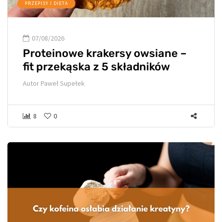
PRZEPISY I DIETA
07/08/2026
Proteinowe krakersy owsiane –
fit przekąska z 5 składników
Autor
Paweł Supełek
8
0