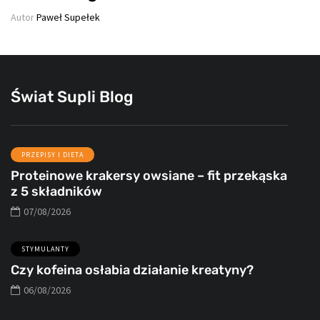
Autor
Paweł Supełek
Świat Supli Blog
PRZEPISY I DIETA
Proteinowe krakersy owsiane – fit przekąska
z 5 składników
07/08/2026
STYMULANTY
Czy kofeina osłabia działanie kreatyny?
06/08/2026