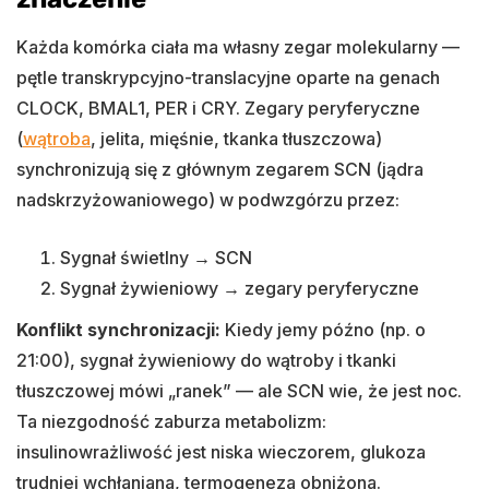
Każda komórka ciała ma własny zegar molekularny —
pętle transkrypcyjno-translacyjne oparte na genach
CLOCK, BMAL1, PER i CRY. Zegary peryferyczne
(
wątroba
, jelita, mięśnie, tkanka tłuszczowa)
synchronizują się z głównym zegarem SCN (jądra
nadskrzyżowaniowego) w podwzgórzu przez:
Sygnał świetlny → SCN
Sygnał żywieniowy → zegary peryferyczne
Konflikt synchronizacji:
Kiedy jemy późno (np. o
21:00), sygnał żywieniowy do wątroby i tkanki
tłuszczowej mówi „ranek” — ale SCN wie, że jest noc.
Ta niezgodność zaburza metabolizm:
insulinowrażliwość jest niska wieczorem, glukoza
trudniej wchłaniana, termogeneza obniżona.