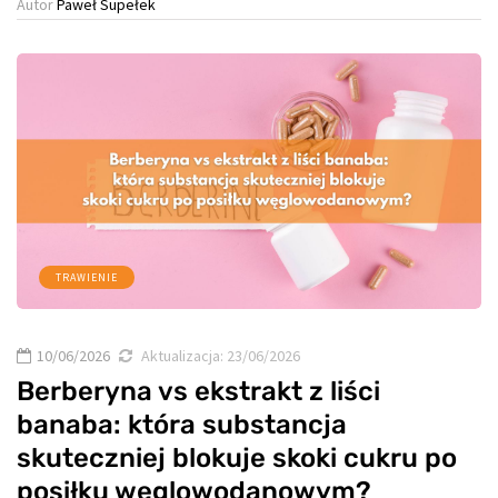
Autor
Paweł Supełek
TRAWIENIE
10/06/2026
Aktualizacja:
23/06/2026
Berberyna vs ekstrakt z liści
banaba: która substancja
skuteczniej blokuje skoki cukru po
posiłku węglowodanowym?