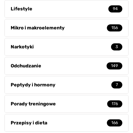
Lifestyle
94
Mikro i makroelementy
156
Narkotyki
3
Odchudzanie
149
Peptydy i hormony
7
Porady treningowe
176
Przepisy i dieta
166