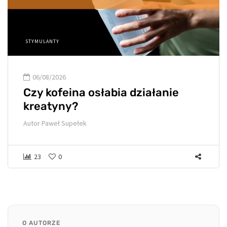
STYMULANTY
06/08/2026
Czy kofeina osłabia działanie
kreatyny?
Autor
Paweł Supełek
23
0
O AUTORZE