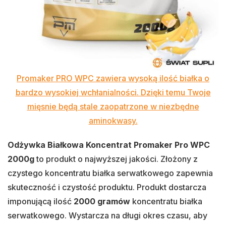
Promaker PRO WPC zawiera wysoką ilość białka o
bardzo wysokiej wchłanialności. Dzięki temu Twoje
mięsnie będą stale zaopatrzone w niezbędne
aminokwasy.
Odżywka Białkowa Koncentrat Promaker Pro WPC
2000g
to produkt o najwyższej jakości. Złożony z
czystego koncentratu białka serwatkowego zapewnia
skuteczność i czystość produktu. Produkt dostarcza
imponującą ilość
2000 gramów
koncentratu białka
serwatkowego. Wystarcza na długi okres czasu, aby