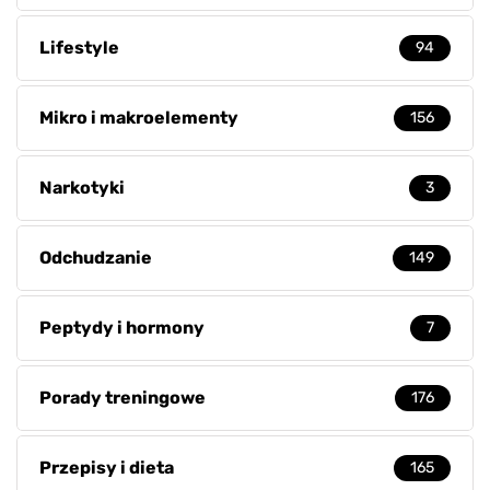
Lifestyle
94
Mikro i makroelementy
156
Narkotyki
3
Odchudzanie
149
Peptydy i hormony
7
Porady treningowe
176
Przepisy i dieta
165