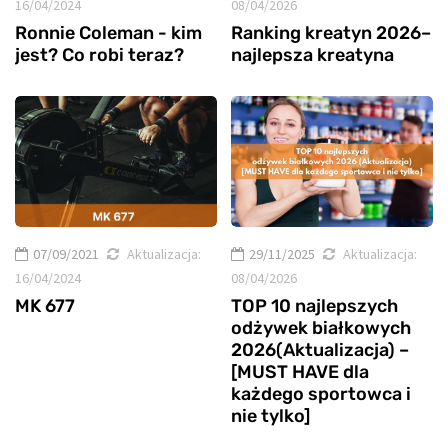
16/04/2024
08/04/2026
Ronnie Coleman - kim
Ranking kreatyn 2026–
jest? Co robi teraz?
najlepsza kreatyna
07/09/2021
Aktualizacja:
29/11/2025
Aktualizacja:
16/04/2024
08/04/2026
MK 677
TOP 10 najlepszych
odżywek białkowych
2026(Aktualizacja) –
[MUST HAVE dla
każdego sportowca i
nie tylko]