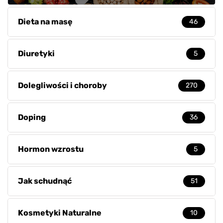
Dieta na masę
46
Diuretyki
5
Dolegliwości i choroby
270
Doping
36
Hormon wzrostu
5
Jak schudnąć
51
Kosmetyki Naturalne
10