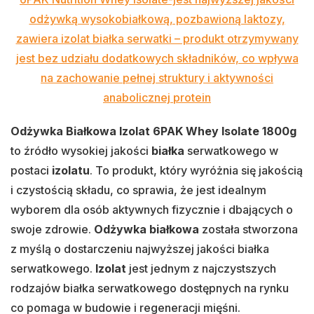
odżywką wysokobiałkową, pozbawioną laktozy,
zawiera izolat białka serwatki – produkt otrzymywany
jest bez udziału dodatkowych składników, co wpływa
na zachowanie pełnej struktury i aktywności
anabolicznej protein
Odżywka Białkowa Izolat 6PAK Whey Isolate 1800g
to źródło wysokiej jakości
białka
serwatkowego w
postaci
izolatu
. To produkt, który wyróżnia się jakością
i czystością składu, co sprawia, że jest idealnym
wyborem dla osób aktywnych fizycznie i dbających o
swoje zdrowie.
Odżywka białkowa
została stworzona
z myślą o dostarczeniu najwyższej jakości białka
serwatkowego.
Izolat
jest jednym z najczystszych
rodzajów białka serwatkowego dostępnych na rynku
co pomaga w budowie i regeneracji mięśni.