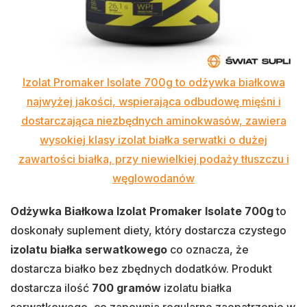
Izolat Promaker Isolate 700g to odżywka białkowa
najwyżej jakości, wspierająca odbudowę mięśni i
dostarczająca niezbędnych aminokwasów, zawiera
wysokiej klasy izolat białka serwatki o dużej
zawartości białka, przy niewielkiej podaży tłuszczu i
węglowodanów
Odżywka Białkowa Izolat Promaker Isolate 700g
to
doskonały suplement diety, który dostarcza czystego
izolatu białka serwatkowego
co oznacza, że
dostarcza białko bez zbędnych dodatków. Produkt
dostarcza ilość
700 gramów
izolatu białka
serwatkowego, co zapewnia regularne zaopatrzenie w