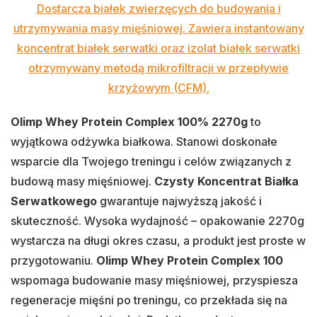
Dostarcza białek zwierzęcych do budowania i
utrzymywania masy mięśniowej. Zawiera instantowany
koncentrat białek serwatki oraz izolat białek serwatki
otrzymywany metodą mikrofiltracji w przepływie
krzyżowym (CFM).
Olimp Whey Protein Complex 100% 2270g
to
wyjątkowa odżywka białkowa. Stanowi doskonałe
wsparcie dla Twojego treningu i celów związanych z
budową masy mięśniowej.
Czysty Koncentrat Białka
Serwatkowego
gwarantuje najwyższą jakość i
skuteczność. Wysoka wydajność – opakowanie 2270g
wystarcza na długi okres czasu, a produkt jest proste w
przygotowaniu.
Olimp Whey Protein Complex 100
wspomaga budowanie masy mięśniowej, przyspiesza
regeneracje mięśni po treningu, co przekłada się na