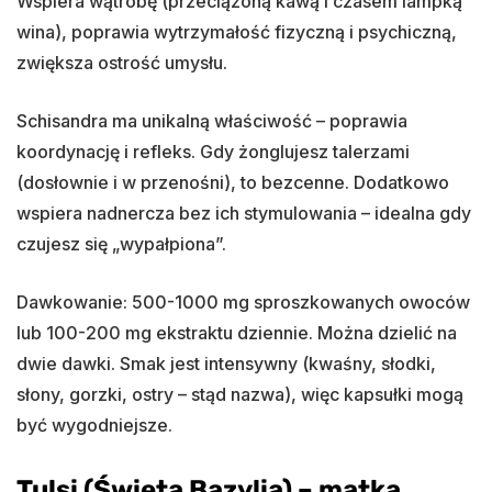
Wspiera wątrobę (przeciążoną kawą i czasem lampką
wina), poprawia wytrzymałość fizyczną i psychiczną,
zwiększa ostrość umysłu.
Schisandra ma unikalną właściwość – poprawia
koordynację i refleks. Gdy żonglujesz talerzami
(dosłownie i w przenośni), to bezcenne. Dodatkowo
wspiera nadnercza bez ich stymulowania – idealna gdy
czujesz się „wypałpiona”.
Dawkowanie: 500-1000 mg sproszkowanych owoców
lub 100-200 mg ekstraktu dziennie. Można dzielić na
dwie dawki. Smak jest intensywny (kwaśny, słodki,
słony, gorzki, ostry – stąd nazwa), więc kapsułki mogą
być wygodniejsze.
Tulsi (Święta Bazylia) – matka