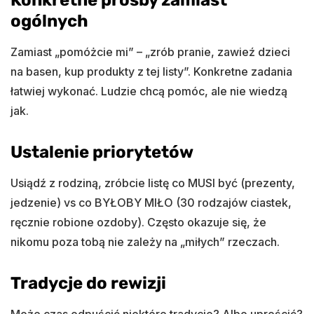
ogólnych
Zamiast „pomóżcie mi” – „zrób pranie, zawieź dzieci
na basen, kup produkty z tej listy”. Konkretne zadania
łatwiej wykonać. Ludzie chcą pomóc, ale nie wiedzą
jak.
Ustalenie priorytetów
Usiądź z rodziną, zróbcie listę co MUSI być (prezenty,
jedzenie) vs co BYŁOBY MIŁO (30 rodzajów ciastek,
ręcznie robione ozdoby). Często okazuje się, że
nikomu poza tobą nie zależy na „miłych” rzeczach.
Tradycje do rewizji
Może czas odpuścić niektóre tradycje? Albo uprościć?