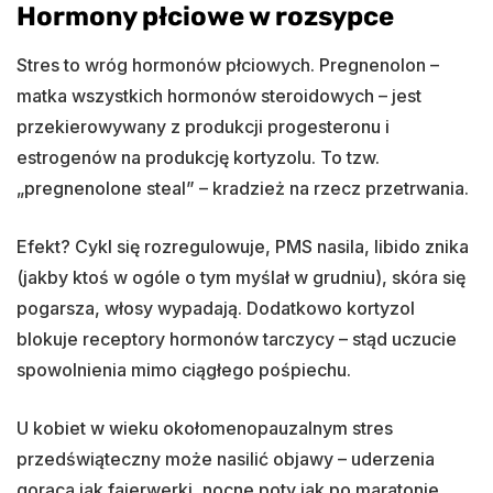
Hormony płciowe w rozsypce
Stres to wróg hormonów płciowych. Pregnenolon –
matka wszystkich hormonów steroidowych – jest
przekierowywany z produkcji progesteronu i
estrogenów na produkcję kortyzolu. To tzw.
„pregnenolone steal” – kradzież na rzecz przetrwania.
Efekt? Cykl się rozregulowuje, PMS nasila, libido znika
(jakby ktoś w ogóle o tym myślał w grudniu), skóra się
pogarsza, włosy wypadają. Dodatkowo kortyzol
blokuje receptory hormonów tarczycy – stąd uczucie
spowolnienia mimo ciągłego pośpiechu.
U kobiet w wieku okołomenopauzalnym stres
przedświąteczny może nasilić objawy – uderzenia
gorąca jak fajerwerki, nocne poty jak po maratonie,