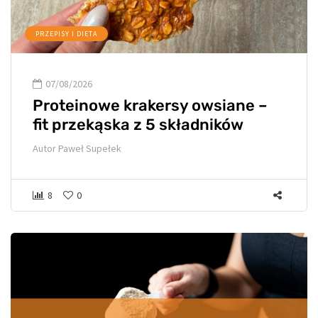
PRZEPISY I DIETA
07/08/2026
Proteinowe krakersy owsiane –
fit przekąska z 5 składników
Autor
Paweł Supełek
8
0