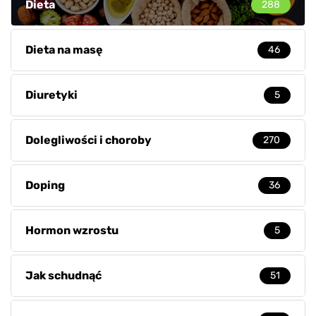
Dieta
288
Dieta na masę
46
Diuretyki
5
Dolegliwości i choroby
270
Doping
36
Hormon wzrostu
5
Jak schudnąć
51