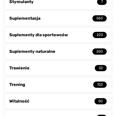
Stymulanty
7
Suplementacja
583
Suplementy dla sportowców
223
Suplementy naturalne
260
Trawienie
32
Trening
152
Witalność
50