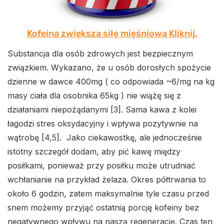
Kofeina zwiększa siłę mięśniową Kliknij.
Substancja dla osób zdrowych jest bezpiecznym
związkiem. Wykazano, że u osób dorosłych spożycie
dzienne w dawce 400mg ( co odpowiada ~6/mg na kg
masy ciała dla osobnika 65kg ) nie wiążę się z
działaniami niepożądanymi [3]. Sama kawa z kolei
łagodzi stres oksydacyjny i wpływa pozytywnie na
wątrobę [4,5]. Jako ciekawostkę, ale jednocześnie
istotny szczegół dodam, aby pić kawę między
posiłkami, ponieważ przy posiłku może utrudniać
wchłanianie na przykład żelaza. Okres półtrwania to
około 6 godzin, zatem maksymalnie tyle czasu przed
snem możemy przyjąć ostatnią porcję kofeiny bez
negatywnego wpływu na naszą regenerację. Czas ten