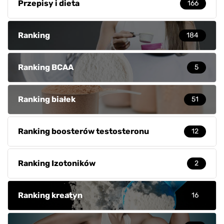
Przepisy i dieta
166
Ranking
184
Ranking BCAA
5
Ranking białek
51
Ranking boosterów testosteronu
12
Ranking Izotoników
2
Ranking kreatyn
16