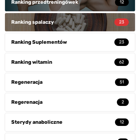
Ranking przedtreningówek
12
Ranking spalaczy
23
Ranking Suplementów
23
Ranking witamin
62
Regeneracja
51
Regerenacja
2
Sterydy anaboliczne
12