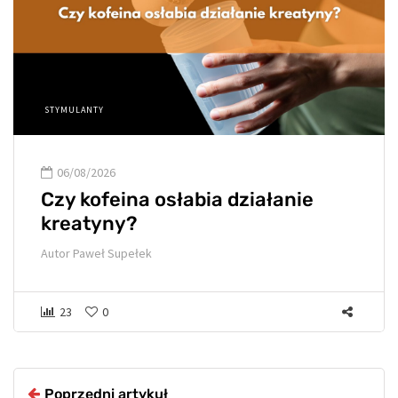
STYMULANTY
06/08/2026
Czy kofeina osłabia działanie
kreatyny?
Autor
Paweł Supełek
23
0
Poprzedni artykuł