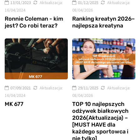
13/01/2023
Aktualizacja:
01/12/2025
Aktualizacja:
16/04/2024
08/04/2026
Ronnie Coleman - kim
Ranking kreatyn 2026–
jest? Co robi teraz?
najlepsza kreatyna
07/09/2021
Aktualizacja:
29/11/2025
Aktualizacja:
16/04/2024
08/04/2026
MK 677
TOP 10 najlepszych
odżywek białkowych
2026(Aktualizacja) –
[MUST HAVE dla
każdego sportowca i
nie tylko]