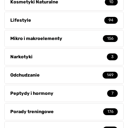
Kosmetyki Naturalne
10
Lifestyle
94
Mikro i makroelementy
156
Narkotyki
3
Odchudzanie
149
Peptydy i hormony
7
Porady treningowe
176