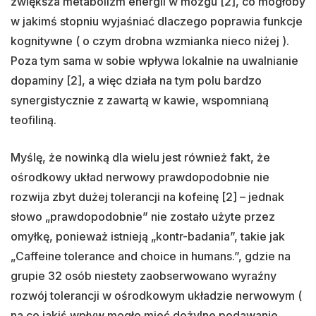
zwiększa metabolizm energii w mózgu [2], co mogłoby
w jakimś stopniu wyjaśniać dlaczego poprawia funkcje
kognitywne ( o czym drobna wzmianka nieco niżej ).
Poza tym sama w sobie wpływa lokalnie na uwalnianie
dopaminy [2], a więc działa na tym polu bardzo
synergistycznie z zawartą w kawie, wspomnianą
teofiliną.
Myślę, że nowinką dla wielu jest również fakt, że
ośrodkowy układ nerwowy prawdopodobnie nie
rozwija zbyt dużej tolerancji na kofeinę [2] – jednak
słowo „prawdopodobnie” nie zostało użyte przez
omyłkę, ponieważ istnieją „kontr-badania”, takie jak
„Caffeine tolerance and choice in humans.”, gdzie na
grupie 32 osób niestety zaobserwowano wyraźny
rozwój tolerancji w ośrodkowym układzie nerwowym (
na co jakiś wpływ mogło mieć dożylne podawanie