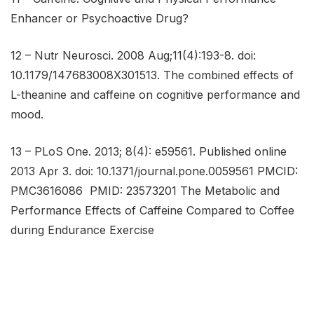
Enhancer or Psychoactive Drug?
12 – Nutr Neurosci. 2008 Aug;11(4):193-8. doi:
10.1179/147683008X301513.
The combined effects of
L-theanine and caffeine on cognitive performance and
mood.
13 – PLoS One. 2013; 8(4): e59561.
Published online
2013 Apr 3. doi: 10.1371/journal.pone.0059561
PMCID:
PMC3616086
PMID: 23573201
The Metabolic and
Performance Effects of Caffeine Compared to Coffee
during Endurance Exercise