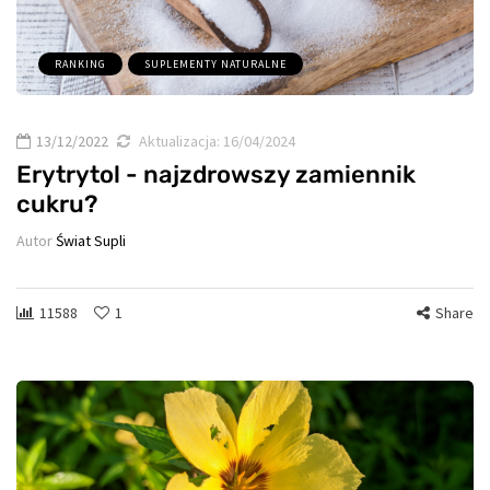
RANKING
SUPLEMENTY NATURALNE
13/12/2022
Aktualizacja:
16/04/2024
Erytrytol - najzdrowszy zamiennik
cukru?
Autor
Świat Supli
11588
1
Share