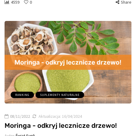
4559
0
Share
RANKING
SUPLEMENTY NATURALNE
08/11/2022
Aktualizacja:
16/04/2024
Moringa - odkryj lecznicze drzewo!
Autor
Świat Supli