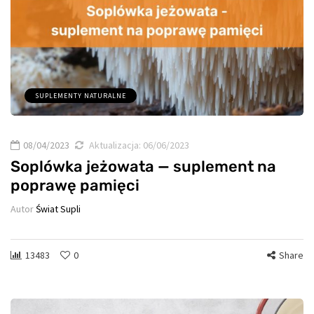
SUPLEMENTY NATURALNE
08/04/2023
Aktualizacja:
06/06/2023
Soplówka jeżowata — suplement na
poprawę pamięci
Autor
Świat Supli
13483
0
Share