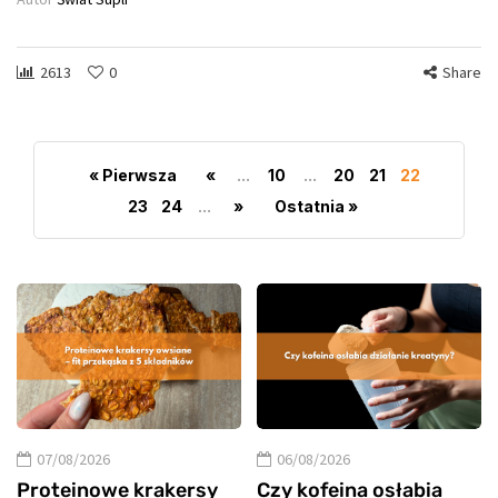
2613
0
Share
« Pierwsza
«
...
10
...
20
21
22
23
24
...
»
Ostatnia »
07/08/2026
06/08/2026
Proteinowe krakersy
Czy kofeina osłabia