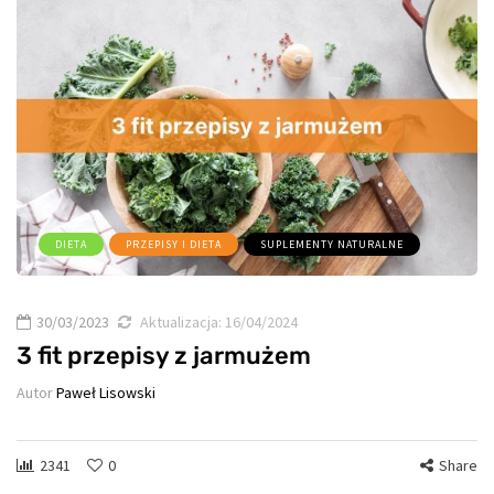
DIETA
PRZEPISY I DIETA
SUPLEMENTY NATURALNE
30/03/2023
Aktualizacja:
16/04/2024
3 fit przepisy z jarmużem
Autor
Paweł Lisowski
2341
0
Share