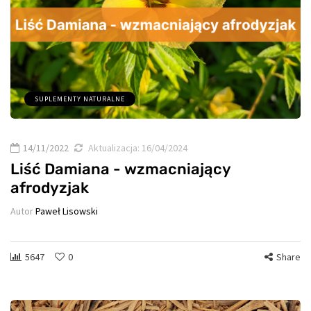
SUPLEMENTY NATURALNE
14/11/2022
Aktualizacja:
16/04/2024
Liść Damiana - wzmacniający
afrodyzjak
Autor
Paweł Lisowski
5647
0
Share