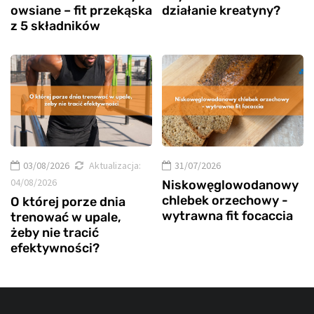
owsiane – fit przekąska
działanie kreatyny?
z 5 składników
03/08/2026
Aktualizacja:
31/07/2026
04/08/2026
Niskowęglowodanowy
chlebek orzechowy -
O której porze dnia
wytrawna fit focaccia
trenować w upale,
żeby nie tracić
efektywności?