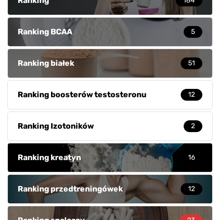
Ranking
184
Ranking BCAA
5
Ranking białek
51
Ranking boosterów testosteronu
12
Ranking Izotoników
2
Ranking kreatyn
16
Ranking przedtreningówek
12