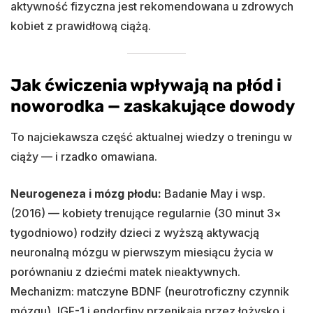
aktywność fizyczna jest rekomendowana u zdrowych
kobiet z prawidłową ciążą.
Jak ćwiczenia wpływają na płód i
noworodka — zaskakujące dowody
To najciekawsza część aktualnej wiedzy o treningu w
ciąży — i rzadko omawiana.
Neurogeneza i mózg płodu:
Badanie May i wsp.
(2016) — kobiety trenujące regularnie (30 minut 3×
tygodniowo) rodziły dzieci z wyższą aktywacją
neuronalną mózgu w pierwszym miesiącu życia w
porównaniu z dziećmi matek nieaktywnych.
Mechanizm: matczyne BDNF (neurotroficzny czynnik
mózgu), IGF-1 i endorfiny przenikają przez łożysko i