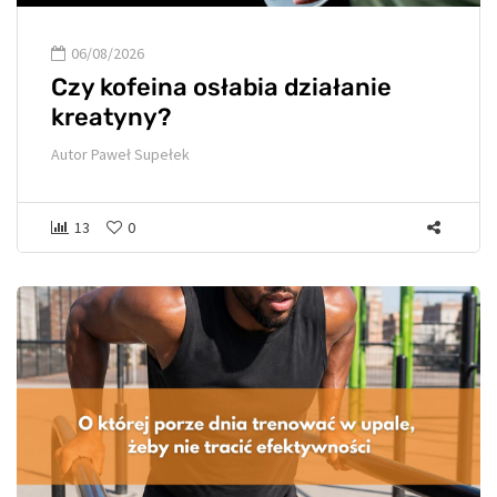
06/08/2026
Czy kofeina osłabia działanie
kreatyny?
Autor
Paweł Supełek
13
0