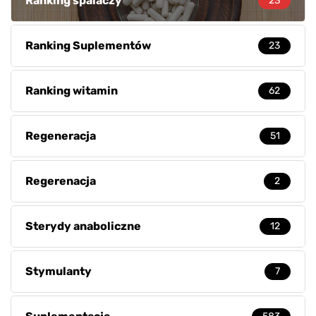
Ranking spalaczy
23
Ranking Suplementów
23
Ranking witamin
62
Regeneracja
51
Regerenacja
2
Sterydy anaboliczne
12
Stymulanty
7