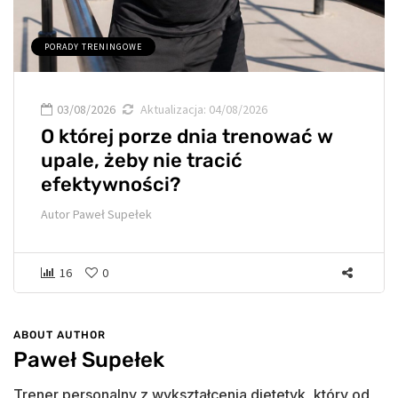
PORADY TRENINGOWE
03/08/2026
Aktualizacja:
04/08/2026
O której porze dnia trenować w
upale, żeby nie tracić
efektywności?
Autor
Paweł Supełek
16
0
ABOUT AUTHOR
Paweł Supełek
Trener personalny z wykształcenia dietetyk, który od