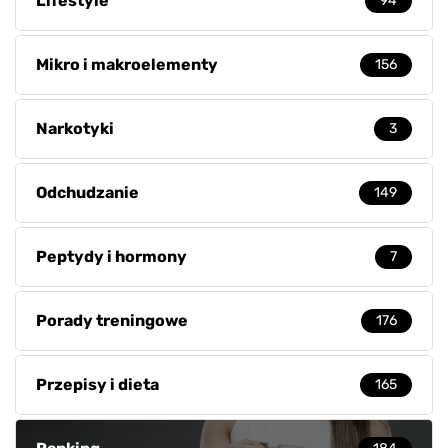
Lifestyle
94
Mikro i makroelementy
156
Narkotyki
3
Odchudzanie
149
Peptydy i hormony
7
Porady treningowe
176
Przepisy i dieta
165