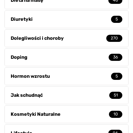
Dieta na masę
46
Diuretyki
5
Dolegliwości i choroby
270
Doping
36
Hormon wzrostu
5
Jak schudnąć
51
Kosmetyki Naturalne
10