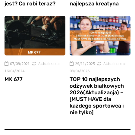
jest? Co robi teraz?
najlepsza kreatyna
07/09/2021
Aktualizacja:
29/11/2025
Aktualizacja:
16/04/2024
08/04/2026
MK 677
TOP 10 najlepszych
odżywek białkowych
2026(Aktualizacja) –
[MUST HAVE dla
każdego sportowca i
nie tylko]