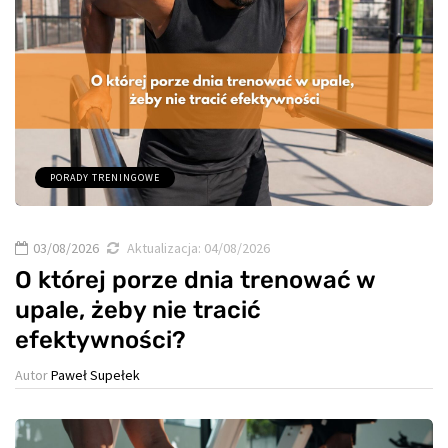
PORADY TRENINGOWE
03/08/2026
Aktualizacja:
04/08/2026
O której porze dnia trenować w
upale, żeby nie tracić
efektywności?
Autor
Paweł Supełek