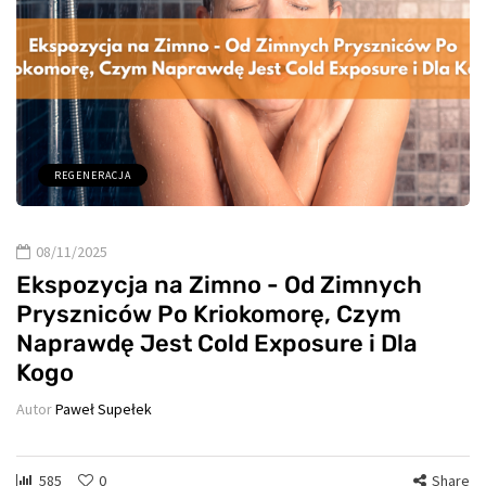
REGENERACJA
08/11/2025
Ekspozycja na Zimno - Od Zimnych
Pryszniców Po Kriokomorę, Czym
Naprawdę Jest Cold Exposure i Dla
Kogo
Autor
Paweł Supełek
585
0
Share