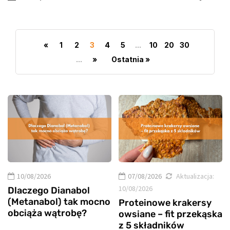
«
1
2
3
4
5
...
10
20
30
...
»
Ostatnia »
10/08/2026
07/08/2026
Aktualizacja:
10/08/2026
Dlaczego Dianabol
(Metanabol) tak mocno
Proteinowe krakersy
obciąża wątrobę?
owsiane – fit przekąska
z 5 składników