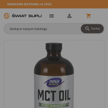
DARMOWA DOSTAWA od 249zł




Szukaj