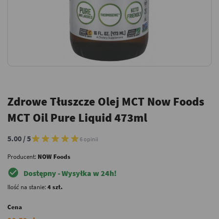
Zdrowe Tłuszcze Olej MCT Now Foods
MCT Oil Pure Liquid 473ml
5.00 / 5
6 opinii
Producent:
NOW Foods
check_circle
Dostępny - Wysyłka w 24h!
Ilość na stanie:
4 szt.
Cena