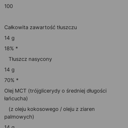
100
Całkowita zawartość tłuszczu
14 g
18% *
Tłuszcz nasycony
14 g
70% *
Olej MCT (trójglicerydy o średniej długości
łańcucha)
(z oleju kokosowego / oleju z ziaren
palmowych)
14 g