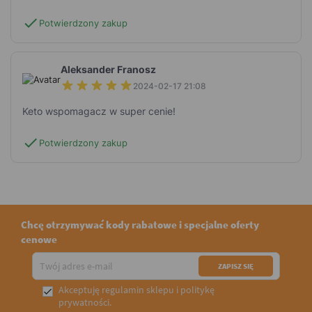
check
Potwierdzony zakup
Aleksander Franosz
2024-02-17 21:08
Keto wspomagacz w super cenie!
check
Potwierdzony zakup
Chcę otrzymywać kody rabatowe i specjalne oferty
cenowe
Akceptuję
regulamin sklepu
i
politykę

prywatności
.