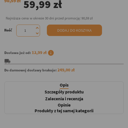
59,99 zł
90,59 zł
Najniższa cena w okresie 30 dni przed promocją:
90,59 zł
Ilość
DODAJ DO KOSZYKA
info
13,99 zł
Dostawa już od:
local_shipping
249,00 zł
Do darmowej dostawy brakuje:
Opis
Szczegóły produktu
Zalecenia i recenzja
Opinie
Produkty z tej samej kategorii