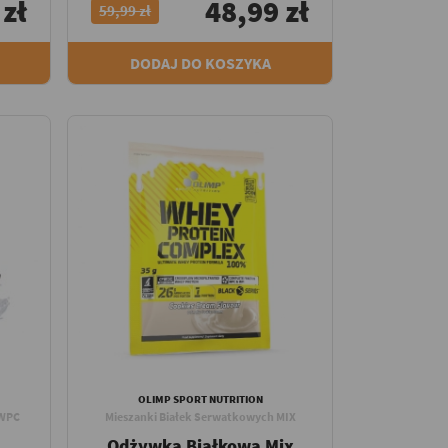
 zł
48,99 zł
59,99 zł
DODAJ DO KOSZYKA
OLIMP SPORT NUTRITION
 WPC
Mieszanki Białek Serwatkowych MIX
Odżywka Białkowa Mix