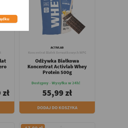
ządku
ACTIVLAB
I
Koncentrat Białek Serwatkowych WPC
lat
Odżywka Białkowa
ero
Koncentrat Activlab Whey
Protein 500g
Dostępny - Wysyłka w 24h!
 zł
55,99 zł
DODAJ DO KOSZYKA
-17,00 zł