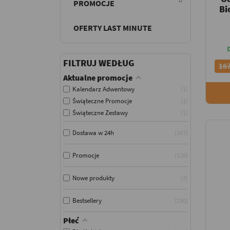
PROMOCJE
Bi
OFERTY LAST MINUTE
FILTRUJ WEDŁUG
187
Aktualne promocje
Kalendarz Adwentowy
1
Świąteczne Promocje
1
Świąteczne Zestawy
1
Dostawa w 24h
167
Promocje
126
Nowe produkty
3
Bestsellery
190
Płeć