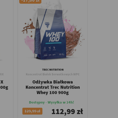
TREC NUTRITION
MIX
Koncentrat Białek Serwatkowych WPC
IX
Odżywka Białkowa
700g
Koncentrat Trec Nutrition
Whey 100 900g
Dostępny - Wysyłka w 24h!
112,99 zł
129,99 zł