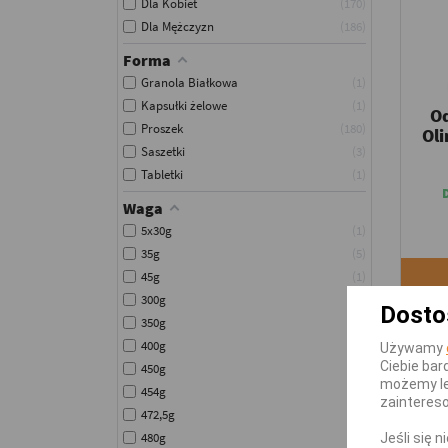
Dla Kobiet
170
Dla Mężczyzn
186
Forma
Granola Białkowa
1
Kapsułki żelowe
1
O
Proszek
180
Oli
Saszetki
3
Tabletki
1
Waga
5x30g
1
35g
5
45g
1
300g
4
Dosto
350g
2
400g
3
-16,
Używamy
Ciebie bar
450g
2
możemy le
454g
4
zainteres
472,5g
1
480g
1
Jeśli się 