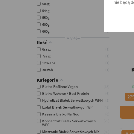
nie będą d
500g
20
544g
1
550g
1
600g
4
660g
1
więcej...
Ilość
6sasz
1
7sasz
1
120kaps
1
K
300tab
1
Kategorie
Białko Roślinne Vegan
18
Białko Wołowe / Beef Protein
6
275
Hydrolizat Białek Serwatkowych WPH
5
Izolat Białek Serwatkowych WPI
48
Kazeina Białko Na Noc
6
Koncentrat Białek Serwatkowych
75
WPC
Mieszanki Białek Serwatkowych MIX
30
-9,0