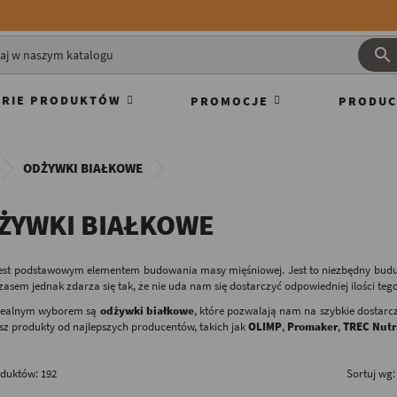

RIE PRODUKTÓW
PROMOCJE
PRODUC
ODŻYWKI BIAŁKOWE
ŻYWKI BIAŁKOWE
est podstawowym elementem budowania masy mięśniowej. Jest to niezbędny budule
Czasem jednak zdarza się tak, że nie uda nam się dostarczyć odpowiedniej ilości te
dealnym wyborem są
odżywki białkowe
, które pozwalają nam na szybkie dostarcze
sz produkty od najlepszych producentów, takich jak
OLIMP
,
Promaker
,
TREC Nutr
oduktów: 192
Sortuj wg: