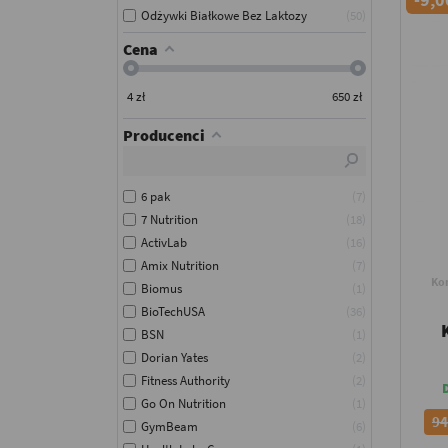
Odżywki Białkowe Bez Laktozy
50
Cena
4
zł
650
zł
Producenci
6 pak
7
7 Nutrition
18
ActivLab
16
Amix Nutrition
7
Ko
Biomus
1
BioTechUSA
36
BSN
1
Dorian Yates
2
Fitness Authority
2
Go On Nutrition
1
94
GymBeam
6