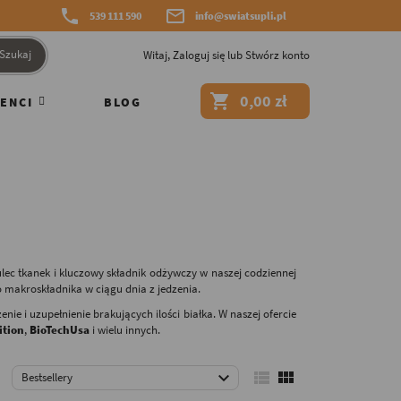


539 111 590
info@swiatsupli.pl
Szukaj
Witaj,
Zaloguj się
lub
Stwórz konto

0,00 zł
ENCI
BLOG
c tkanek i kluczowy składnik odżywczy w naszej codziennej
go makroskładnika w ciągu dnia z jedzenia.
nie i uzupełnienie brakujących ilości białka. W naszej ofercie
ition
,
BioTechUsa
i wielu innych.



Bestsellery