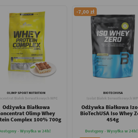
-7,00 zł
OLIMP SPORT NUTRITION
BIOTECHUSA
ncentrat Białek Serwatkowych WPC
Izolat Białek Serwatkowych WP
Odżywka Białkowa
Odżywka Białkowa Izo
oncentrat Olimp Whey
BioTechUSA Iso Whey Z
tein Complex 100% 700g
454g
Dostępny - Wysyłka w 24h!
Dostępny - Wysyłka w 24h!