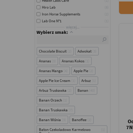
Health Labs Care
1
Hiro Lab
8
Iron Horse Supplements
2
Lab One N°1
1
więcej...
Wybierz smak:
Chocolate Biscuit
2
Adwokat
3
Ananas
3
Ananas Kokos
1
Ananas Mango
4
Apple Pie
2
Apple Pie Ice Cream
1
Arbuz
1
Arbuz Truskawka
2
Banan
40
Banan Orzech
1
Banan Truskawka
7
Banan Wiśnia
3
Banoffee
2
O
7N
Baton Czekoladowo Karmelowo
1