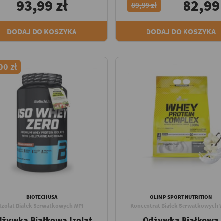
93,99 zł
82,99
89,99 zł
DODAJ DO KOSZYKA
DODAJ DO KOSZYKA
00 zł
BIOTECHUSA
OLIMP SPORT NUTRITION
Izolat Białek Serwatkowych WPI
Koncentrat Białek Serwatkowych
dżywka Białkowa Izolat
Odżywka Białkowa