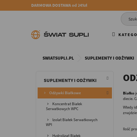
DARMOWA DOSTAWA od 249zł
KATEGO
SWIATSUPLI.PL
SUPLEMENTY I ODŻYWKI
OD
SUPLEMENTY I ODŻYWKI
Odżywki Białkowe
Białko
j
diecie. 
Koncentrat Białek
Wtedy i
Serwatkowych WPC
znajdzie
Izolat Białek Serwatkowych
WPI
Ilość pr
Hydrolizat Białek