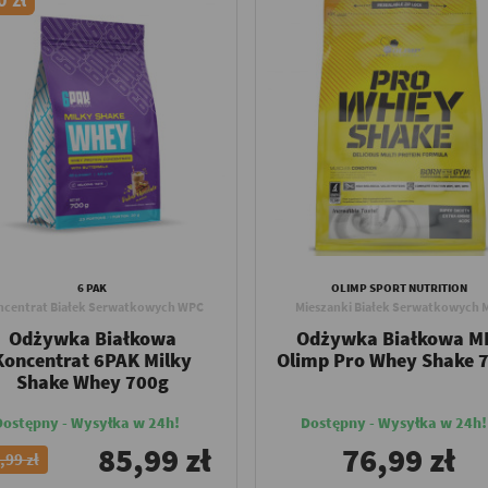
6 PAK
OLIMP SPORT NUTRITION
ncentrat Białek Serwatkowych WPC
Mieszanki Białek Serwatkowych 
Odżywka Białkowa
Odżywka Białkowa M
Koncentrat 6PAK Milky
Olimp Pro Whey Shake 
Shake Whey 700g
Dostępny - Wysyłka w 24h!
Dostępny - Wysyłka w 24h!
85,99 zł
76,99 zł
,99 zł