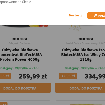
opasowane do Ciebie.
W por
BIOTECHUSA
BIOTECHUSA
Odżywki Białkowe
Izolat Białek Serwatkowych WP
Odżywka Białkowa
Odżywka Białkowa Izo
oncentrat BioTechUSA
BiotechUSA Iso Whey Z
Protein Power 4000g
1816g
Dostępny - Wysyłka w 24h!
Dostępny - Wysyłka w 24h!
259,99 zł
334,99
,99 zł
339,99 zł
DODAJ DO KOSZYKA
DODAJ DO KOSZYKA
0 zł