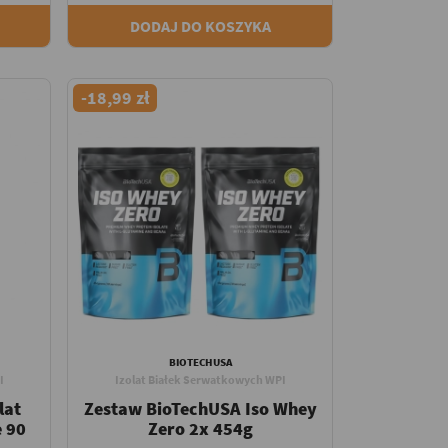
DODAJ DO KOSZYKA
-18,99 zł
BIOTECHUSA
I
Izolat Białek Serwatkowych WPI
lat
Zestaw BioTechUSA Iso Whey
e 90
Zero 2x 454g