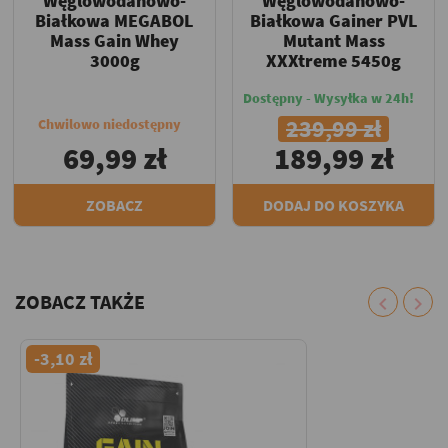
Węglowodanowo-
Węglowodanowo-
Białkowa MEGABOL
Białkowa Gainer PVL
Mass Gain Whey
Mutant Mass
3000g
XXXtreme 5450g
Dostępny - Wysyłka w 24h!
239,99 zł
Chwilowo niedostępny
69,99 zł
189,99 zł
ZOBACZ
DODAJ DO KOSZYKA
ZOBACZ TAKŻE
chevron_left
chevron_right
-3,10 zł