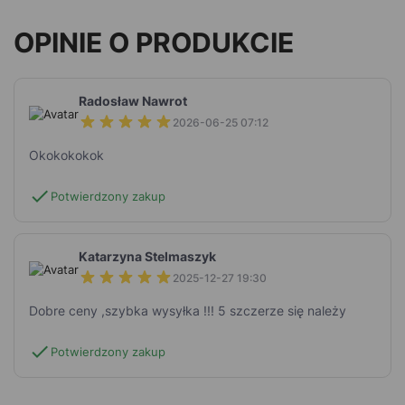
OPINIE O PRODUKCIE
Radosław Nawrot
2026-06-25 07:12
Okokokokok
check
Potwierdzony zakup
Katarzyna Stelmaszyk
2025-12-27 19:30
Dobre ceny ,szybka wysyłka !!! 5 szczerze się należy
check
Potwierdzony zakup