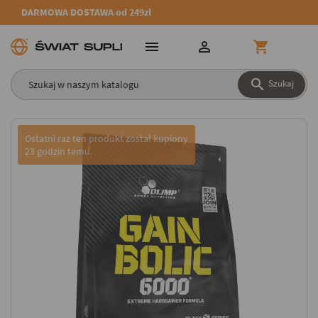
DARMOWA DOSTAWA od 249zł




Szukaj
Ostatni raz ten produkt został kupiony
23 godzin temu.