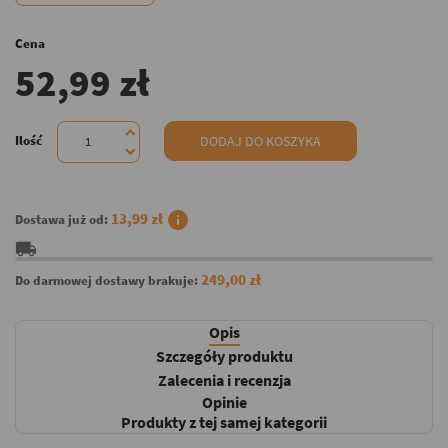
Cena
52,99 zł
Ilość
DODAJ DO KOSZYKA
info
13,99 zł
Dostawa już od:
local_shipping
249,00 zł
Do darmowej dostawy brakuje:
Opis
Szczegóły produktu
Zalecenia i recenzja
Opinie
Produkty z tej samej kategorii